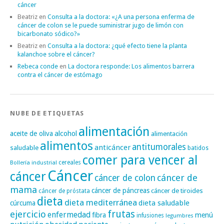
cáncer
Beatriz
en
Consulta a la doctora: «¿A una persona enferma de
cáncer de colon se le puede suministrar jugo de limón con
bicarbonato sódico?»
Beatriz
en
Consulta a la doctora: ¿qué efecto tiene la planta
kalanchoe sobre el cáncer?
Rebeca conde
en
La doctora responde: Los alimentos barrera
contra el cáncer de estómago
NUBE DE ETIQUETAS
alimentación
alcohol
aceite de oliva
alimentación
alimentos
antitumorales
anticáncer
saludable
batidos
comer para vencer al
cereales
Bollería industrial
Cáncer
cáncer
cáncer de
cáncer de colon
mama
cáncer de páncreas
cáncer de tiroides
cáncer de próstata
dieta
dieta mediterránea
dieta saludable
cúrcuma
frutas
ejercicio
enfermedad
fibra
menú
infusiones
legumbres