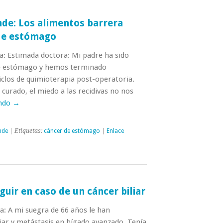
de: Los alimentos barrera
 de estómago
a: Estimada doctora: Mi padre ha sido
e estómago y hemos terminado
iclos de quimioterapia post-operatoria.
 curado, el miedo a las recidivas no nos
endo
→
nde
| Etiquetas:
cáncer de estómago
|
Enlace
guir en caso de un cáncer biliar
a: A mi suegra de 66 años le han
iar y metástasis en hígado avanzado. Tenía