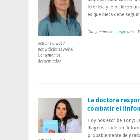
ictericia y le hicieron u
es qué dieta debe segui
Categorías:
Uncategorized
| E
octubre 6, 2017
por Ediciones Nobel
Comentarios
en
desactivados
Qué
dieta
debe
seguir
en
caso
La doctora respo
de
combatir el linfo
un
cáncer
Hoy nos escribe Tony: E
biliar
diagnosticado un linfoma
probablemente de grado