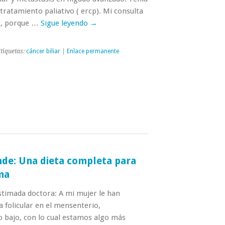
n tratamiento paliativo ( ercp). Mi consulta
r , porque …
Sigue leyendo
→
tiquetas:
cáncer biliar
|
Enlace permanente
nde: Una dieta completa para
ma
stimada doctora: A mi mujer le han
 folicular en el mensenterio,
 bajo, con lo cual estamos algo más