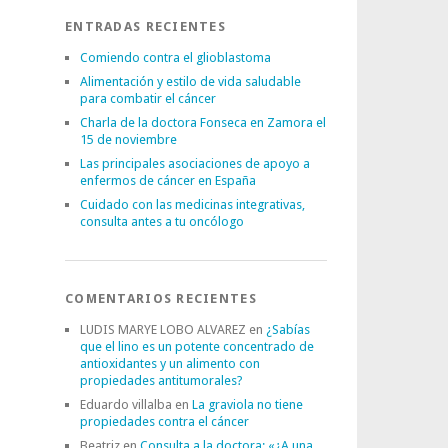
ENTRADAS RECIENTES
Comiendo contra el glioblastoma
Alimentación y estilo de vida saludable
para combatir el cáncer
Charla de la doctora Fonseca en Zamora el
15 de noviembre
Las principales asociaciones de apoyo a
enfermos de cáncer en España
Cuidado con las medicinas integrativas,
consulta antes a tu oncólogo
COMENTARIOS RECIENTES
LUDIS MARYE LOBO ALVAREZ
en
¿Sabías
que el lino es un potente concentrado de
antioxidantes y un alimento con
propiedades antitumorales?
Eduardo villalba
en
La graviola no tiene
propiedades contra el cáncer
Beatriz
en
Consulta a la doctora: «¿A una