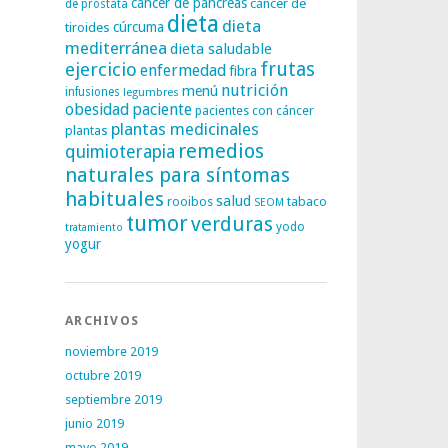
cáncer de páncreas
cáncer de
de próstata
dieta
dieta
tiroides
cúrcuma
mediterránea
dieta saludable
frutas
ejercicio
enfermedad
fibra
nutrición
menú
infusiones
legumbres
obesidad
paciente
pacientes con cáncer
plantas medicinales
plantas
remedios
quimioterapia
naturales para síntomas
habituales
salud
rooibos
tabaco
SEOM
tumor
verduras
yodo
tratamiento
yogur
ARCHIVOS
noviembre 2019
octubre 2019
septiembre 2019
junio 2019
mayo 2019