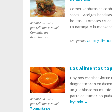
Comer verduras es cordu
sacas. Acelgas benditas:
hojitas. Tomates crudos
octubre 26, 2017
La naranja y la manzan
por Ediciones Nobel
Comentarios
en
desactivados
Categorías:
Cáncer y alimenta
Tus
abuelas
lo
sabían:
dichos
populares
Los alimentos top
contra
el
Hoy nos escribe Gloria: 
cáncer
diagnosticaron en dicie
un glioblastoma multifo
parte del tumor no pudi
octubre 24, 2017
leyendo
→
por Ediciones Nobel
7 comentarios