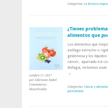
Categorías:
La doctora respo
¿Tienes problemas
alimentos que pu
Los alimentos que mejor
esófago estrecho o rígid
gelatinosa y los líquido
cáncer, apartado 6.6 co
disfagia, incluimos un
→
octubre 17, 2017
por Ediciones Nobel
Comentarios
Categorías:
Cáncer y alimenta
en
desactivados
permanente
¿Tienes
problemas
de
esófago?