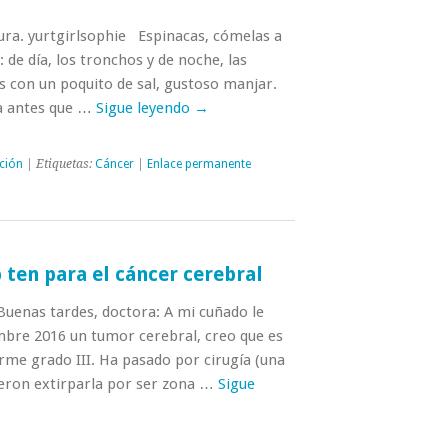
ra. yurtgirlsophie Espinacas, cómelas a
 de día, los tronchos y de noche, las
 con un poquito de sal, gustoso manjar.
a antes que …
Sigue leyendo
→
ción
| Etiquetas:
Cáncer
|
Enlace permanente
 ten para el cáncer cerebral
Buenas tardes, doctora: A mi cuñado le
mbre 2016 un tumor cerebral, creo que es
rme grado III. Ha pasado por cirugía (una
eron extirparla por ser zona …
Sigue