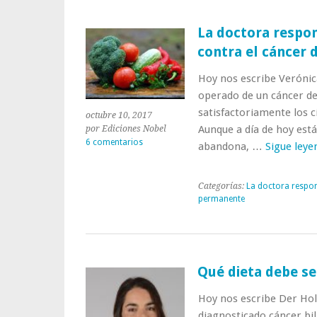
Estos
son
La doctora respon
los
contra el cáncer
alimentos
que
Hoy nos escribe Verónic
pueden
ayudarte
operado de un cáncer d
satisfactoriamente los c
octubre 10, 2017
Aunque a día de hoy está
por Ediciones Nobel
6 comentarios
abandona, …
Sigue ley
Categorías:
La doctora respo
permanente
Qué dieta debe se
Hoy nos escribe Der Hol
diagnosticado cáncer bil