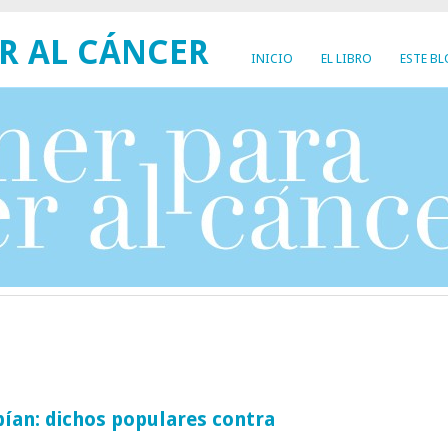
R AL CÁNCER
INICIO
EL LIBRO
ESTE B
bían: dichos populares contra