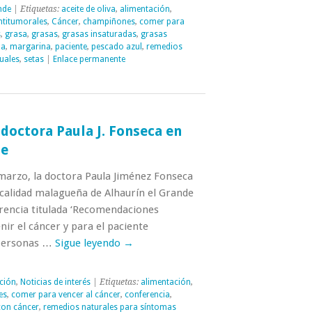
nde
| Etiquetas:
aceite de oliva
,
alimentación
,
ntitumorales
,
Cáncer
,
champiñones
,
comer para
s
,
grasa
,
grasas
,
grasas insaturadas
,
grasas
la
,
margarina
,
paciente
,
pescado azul
,
remedios
uales
,
setas
|
Enlace permanente
 doctora Paula J. Fonseca en
de
 marzo, la doctora Paula Jiménez Fonseca
ocalidad malagueña de Alhaurín el Grande
rencia titulada ‘Recomendaciones
nir el cáncer y para el paciente
 personas …
Sigue leyendo
→
ción
,
Noticias de interés
| Etiquetas:
alimentación
,
es
,
comer para vencer al cáncer
,
conferencia
,
con cáncer
,
remedios naturales para síntomas