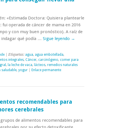
én: «Estimada Doctora: Quisiera plantearle
: fui operada de cáncer de mama en 2016
empo y con muy buen pronóstico). A raíz de
 indagar qué podía …
Sigue leyendo
→
nde
| Etiquetas:
agua
,
agua embotellada
,
ntos integrales
,
Cáncer
,
carcinógeno
,
comer para
gral
,
la leche de vaca
,
lácteos
,
remedios naturales
a saludable
,
yogur
|
Enlace permanente
mentos recomendables para
mores cerebrales
 grupos de alimentos recomendables para
erebrales por su efecto detoxificante,