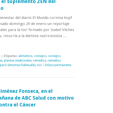
a el suplemento ZEN del
do
ienestar del diario El Mundo corinna kopf
pasado domingo 29 de enero un reportaje
ales para la tos’ firmado por Isabel Vilches
, recurría a la dietista-nutricionista …
s
| Etiquetas:
alimentos
,
consejos
,
consejos
as
,
plantas medicinales
,
remedios
,
remedios
 para síntomas habituales
,
tos
|
Enlace permanente
Jiménez Fonseca, en el
ñana de ABC Salud con motivo
ontra el Cáncer