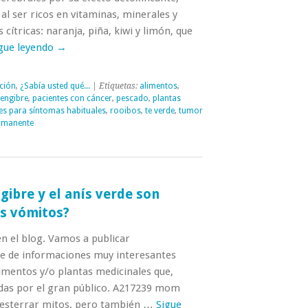
 al ser ricos en vitaminas, minerales y
 cítricas: naranja, piña, kiwi y limón, que
gue leyendo
→
ción
,
¿Sabía usted qué...
| Etiquetas:
alimentos
,
jengibre
,
pacientes con cáncer
,
pescado
,
plantas
es para síntomas habituales
,
rooibos
,
te verde
,
tumor
rmanente
gibre y el anís verde son
os vómitos?
n el blog. Vamos a publicar
e de informaciones muy interesantes
imentos y/o plantas medicinales que,
das por el gran público. A217239 mom
esterrar mitos, pero también …
Sigue