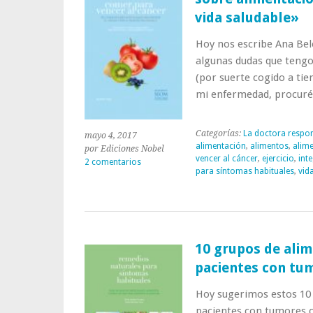
vida saludable»
Hoy nos escribe Ana Bel
algunas dudas que tengo
(por suerte cogido a ti
mi enfermedad, procuré
Categorías:
La doctora respo
mayo 4, 2017
alimentación
,
alimentos
,
alime
por Ediciones Nobel
vencer al cáncer
,
ejercicio
,
inte
2 comentarios
para síntomas habituales
,
vid
10 grupos de ali
pacientes con tu
Hoy sugerimos estos 10
pacientes con tumores c