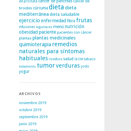
cáncer de páncreas
cáncer de
de próstata
dieta
dieta
tiroides
cúrcuma
mediterránea
dieta saludable
frutas
ejercicio
enfermedad
fibra
nutrición
menú
infusiones
legumbres
obesidad
paciente
pacientes con cáncer
plantas medicinales
plantas
remedios
quimioterapia
naturales para síntomas
habituales
salud
rooibos
tabaco
SEOM
tumor
verduras
yodo
tratamiento
yogur
ARCHIVOS
noviembre 2019
octubre 2019
septiembre 2019
junio 2019
mayo 2019