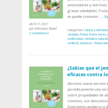
antioxidante y nutritivo,
grasas saludables: Frutas
se puede consumir …
Si
abril 27, 2017
por Ediciones Nobel
Categorías:
Cáncer y alimenta
2 comentarios
cereales
,
frutas
,
frutos secos
,
medicinales
,
remedios natural
cerebral
,
verduras
|
Enlace pe
¿Sabías que el jen
eficaces contra l
Abrimos nueva sección e
periódicamente una seri
sobre propiedades de al
creemos, son desconoci
Esperamos ayudaros a d