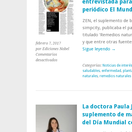
entrevistada par
periódico El Mun
ZEN, el suplemento de b
simpcity, publicaba el 
titulado ‘Remedios natur
y que entre otras fuentes
febrero 7, 2017
Sigue leyendo
→
por Ediciones Nobel
Comentarios
en
desactivados
Categorías:
Noticias de interé
Sonia
saludables
,
enfermedad
,
plant
Martínez
naturales
,
remedios naturales
Cano,
autora
de
‘Remedios
Naturales
para
La doctora Paula 
Síntomas
suplemento de ma
Habituales’,
del Día Mundial c
entrevistada
para