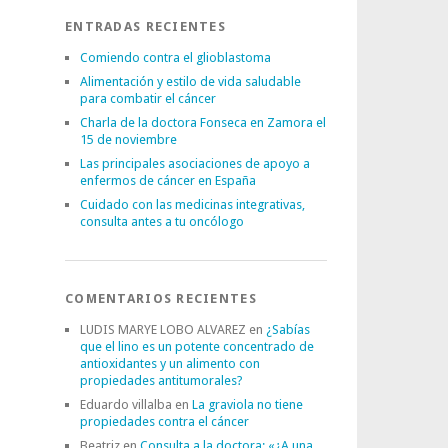
ENTRADAS RECIENTES
Comiendo contra el glioblastoma
Alimentación y estilo de vida saludable
para combatir el cáncer
Charla de la doctora Fonseca en Zamora el
15 de noviembre
Las principales asociaciones de apoyo a
enfermos de cáncer en España
Cuidado con las medicinas integrativas,
consulta antes a tu oncólogo
COMENTARIOS RECIENTES
LUDIS MARYE LOBO ALVAREZ
en
¿Sabías
que el lino es un potente concentrado de
antioxidantes y un alimento con
propiedades antitumorales?
Eduardo villalba
en
La graviola no tiene
propiedades contra el cáncer
Beatriz
en
Consulta a la doctora: «¿A una