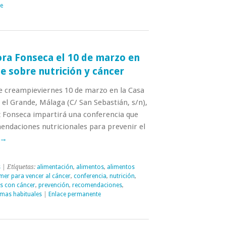
e
ora Fonseca el 10 de marzo en
e sobre nutrición y cáncer
ee creampieviernes 10 de marzo en la Casa
n el Grande, Málaga (C/ San Sebastián, s/n),
z Fonseca impartirá una conferencia que
mendaciones nutricionales para prevenir el
→
s
| Etiquetas:
alimentación
,
alimentos
,
alimentos
mer para vencer al cáncer
,
conferencia
,
nutrición
,
es con cáncer
,
prevención
,
recomendaciones
,
omas habituales
|
Enlace permanente