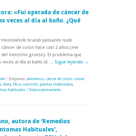
tora: «Fui operada de cáncer de
s veces al día al baño. ¿Qué
carmenmahole brandi passante nude
cáncer de colon hace casi 2 años (me
del intestino grueso). El problema que
 veces al día al baño (6 …
Sigue leyendo
→
nde
| Etiquetas:
alimentos
,
cáncer de colon
,
comer
s
,
dieta
,
fibra
,
nutrición
,
plantas medicinales
,
omas habituales
|
Enlace permanente
ano, autora de ‘Remedios
íntomas Habituales’,