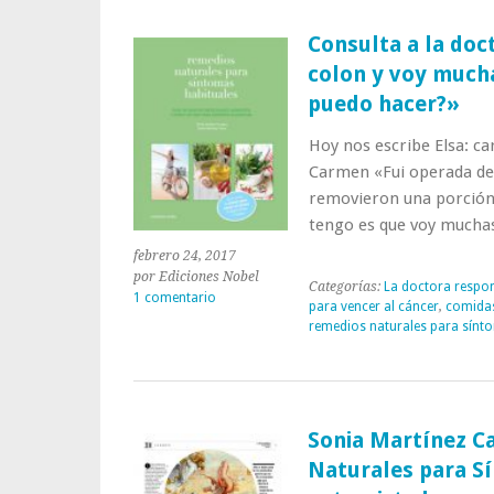
marzo
en
Consulta a la doc
Alhaurín
colon y voy mucha
el
Grande
puedo hacer?»
sobre
nutrición
Hoy nos escribe Elsa: 
y
Carmen «Fui operada de 
cáncer
removieron una porción 
tengo es que voy muchas
febrero 24, 2017
por Ediciones Nobel
Categorías:
La doctora respo
1 comentario
para vencer al cáncer
,
comida
remedios naturales para sínt
Sonia Martínez C
Naturales para S