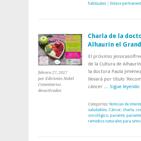
Paula
habituales
|
Enlace permanent
J.
Fonseca
en
Alhaurín
el
Charla de la doct
Grande
Alhaurín el Grand
El próximo jessicasolfr
de la Cultura de Alhaurí
la doctora Paula Jiméne
febrero 27, 2017
llevará por título ‘Reco
por Ediciones Nobel
Comentarios
cáncer …
Sigue leyendo
en
desactivados
Charla
de
Categorías:
Noticias de interé
la
saludables
,
Cáncer
,
charla
,
co
doctora
oncológico
,
paciente
,
pacient
Fonseca
remedios naturales para sínt
el
10
de