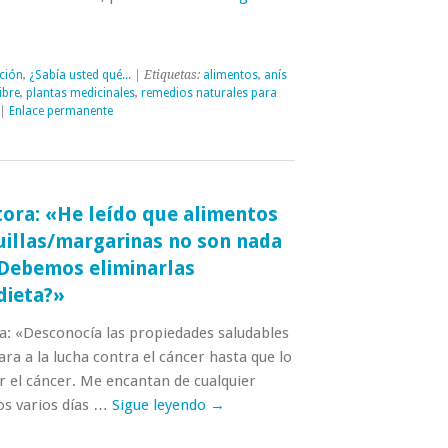
ción
,
¿Sabía usted qué...
| Etiquetas:
alimentos
,
anís
ibre
,
plantas medicinales
,
remedios naturales para
|
Enlace permanente
tora: «He leído que alimentos
illas/margarinas no son nada
Debemos eliminarlas
dieta?»
a: «Desconocía las propiedades saludables
ara a la lucha contra el cáncer hasta que lo
r el cáncer. Me encantan de cualquier
s varios días …
Sigue leyendo
→