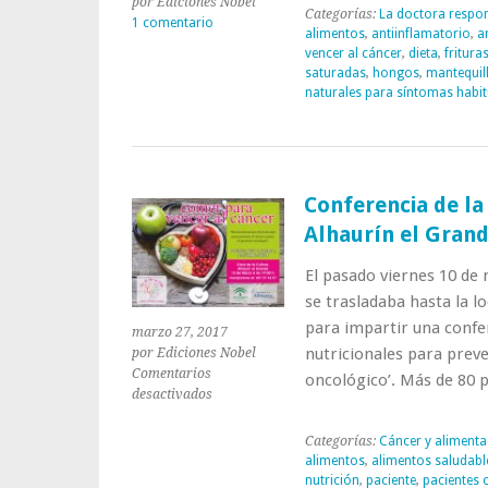
por Ediciones Nobel
Categorías:
La doctora respo
1 comentario
alimentos
,
antiinflamatorio
,
a
vencer al cáncer
,
dieta
,
fritura
saturadas
,
hongos
,
mantequil
naturales para síntomas habit
Conferencia de la
Alhaurín el Gran
El pasado viernes 10 de
se trasladaba hasta la l
para impartir una confe
marzo 27, 2017
nutricionales para preve
por Ediciones Nobel
Comentarios
oncológico’. Más de 80
en
desactivados
Conferencia
de
Categorías:
Cáncer y alimenta
la
alimentos
,
alimentos saludabl
doctora
nutrición
,
paciente
,
pacientes 