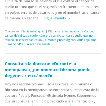
El día 26 de marzo se celebró el Día contra el cáncer de
cuello uterino que es el segundo en frecuencia en mujeres
en países en vías de desarrollo y en el mundo tras el cáncer
de mama. En España …
Sigue leyendo
→
Categorías:
¿Sabía usted qué...
| Etiquetas:
anticonceptivos
,
Cáncer
,
cáncer de cabeza y cuello
,
cáncer de cervix
,
cáncer de cuello uterino
,
tabaco
,
Test de Papanicolaou
,
tumores ginecológicos
,
Virus Papiloma
Humano
,
VPH
|
Enlace permanente
Consulta a la doctora: «Durante la
menopausia, ¿un mioma o fibroma puede
degenerar en cáncer?»
Hoy nos escribe Ivonne: «Hola Doctora. ¿Un mioma o
fibroma en la menopausia se encapsula?» Respuesta de la
doctora Paula J. Fonseca: «Estimada Ivonne: Suponemos
que su consulta, en un blog dedicado a la alimentación y