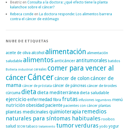
Beatriz
en
Consulta a la doctora: ¿qué efecto tiene la planta
kalanchoe sobre el cáncer?
Rebeca conde
en
La doctora responde: Los alimentos barrera
contra el cáncer de estómago
NUBE DE ETIQUETAS
alimentación
alcohol
aceite de oliva
alimentación
alimentos
antitumorales
anticáncer
saludable
batidos
comer para vencer al
cereales
Bollería industrial
Cáncer
cáncer
cáncer de
cáncer de colon
mama
cáncer de páncreas
cáncer de tiroides
cáncer de próstata
dieta
dieta mediterránea
dieta saludable
cúrcuma
frutas
ejercicio
enfermedad
fibra
menú
infusiones
legumbres
nutrición
obesidad
paciente
pacientes con cáncer
plantas
remedios
plantas medicinales
quimioterapia
naturales para síntomas habituales
rooibos
tumor
verduras
salud
yogur
tabaco
yodo
SEOM
tratamiento