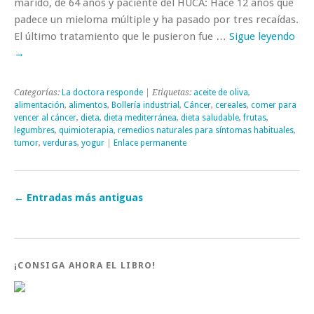
marido, de 64 años y paciente del HUCA: Hace 12 años que
padece un mieloma múltiple y ha pasado por tres recaídas.
El último tratamiento que le pusieron fue …
Sigue leyendo
→
Categorías:
La doctora responde
| Etiquetas:
aceite de oliva
,
alimentación
,
alimentos
,
Bollería industrial
,
Cáncer
,
cereales
,
comer para
vencer al cáncer
,
dieta
,
dieta mediterránea
,
dieta saludable
,
frutas
,
legumbres
,
quimioterapia
,
remedios naturales para síntomas habituales
,
tumor
,
verduras
,
yogur
|
Enlace permanente
←
Entradas más antiguas
¡CONSIGA AHORA EL LIBRO!