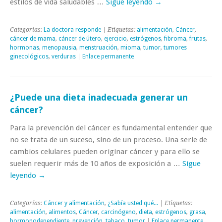
estilos de vida saludables …
Sigue leyendo
→
Categorías:
La doctora responde
| Etiquetas:
alimentación
,
Cáncer
,
cáncer de mama
,
cáncer de útero
,
ejercicio
,
estrógenos
,
fibroma
,
frutas
,
hormonas
,
menopausia
,
menstruación
,
mioma
,
tumor
,
tumores
ginecológicos
,
verduras
|
Enlace permanente
¿Puede una dieta inadecuada generar un
cáncer?
Para la prevención del cáncer es fundamental entender que
no se trata de un suceso, sino de un proceso. Una serie de
cambios celulares pueden originar cáncer y para ello se
suelen requerir más de 10 años de exposición a …
Sigue
leyendo
→
Categorías:
Cáncer y alimentación
,
¿Sabía usted qué...
| Etiquetas:
alimentación
,
alimentos
,
Cáncer
,
carcinógeno
,
dieta
,
estrógenos
,
grasa
,
hormonodependiente
,
prevención
,
tabaco
,
tumor
|
Enlace permanente