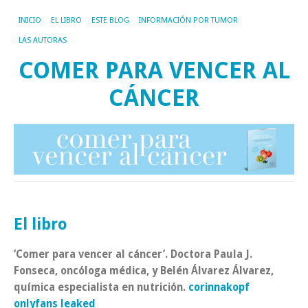
INICIO
EL LIBRO
ESTE BLOG
INFORMACIÓN POR TUMOR
LAS AUTORAS
COMER PARA VENCER AL
CÁNCER
El libro
‘Comer para vencer al cáncer’. Doctora Paula J.
Fonseca, oncóloga médica, y Belén Álvarez Álvarez,
química especialista en nutrición.
corinnakopf
onlyfans leaked