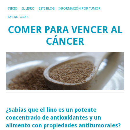
INICIO
EL LIBRO
ESTE BLOG
INFORMACIÓN POR TUMOR
LAS AUTORAS
COMER PARA VENCER AL
CÁNCER
¿Sabías que el lino es un potente
concentrado de antioxidantes y un
alimento con propiedades antitumorales?