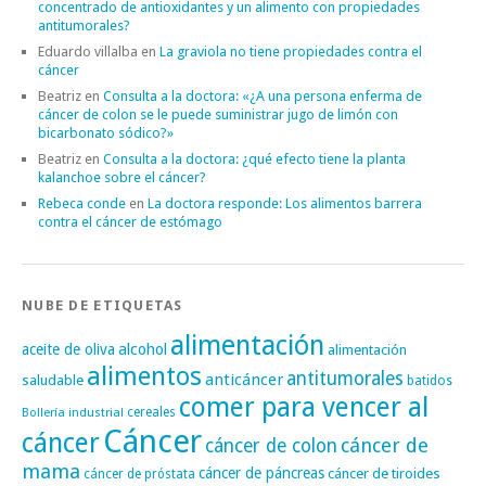
concentrado de antioxidantes y un alimento con propiedades
antitumorales?
Eduardo villalba
en
La graviola no tiene propiedades contra el
cáncer
Beatriz
en
Consulta a la doctora: «¿A una persona enferma de
cáncer de colon se le puede suministrar jugo de limón con
bicarbonato sódico?»
Beatriz
en
Consulta a la doctora: ¿qué efecto tiene la planta
kalanchoe sobre el cáncer?
Rebeca conde
en
La doctora responde: Los alimentos barrera
contra el cáncer de estómago
NUBE DE ETIQUETAS
alimentación
alcohol
aceite de oliva
alimentación
alimentos
antitumorales
anticáncer
saludable
batidos
comer para vencer al
cereales
Bollería industrial
Cáncer
cáncer
cáncer de
cáncer de colon
mama
cáncer de páncreas
cáncer de tiroides
cáncer de próstata