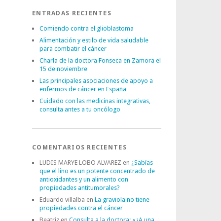
ENTRADAS RECIENTES
Comiendo contra el glioblastoma
Alimentación y estilo de vida saludable
para combatir el cáncer
Charla de la doctora Fonseca en Zamora el
15 de noviembre
Las principales asociaciones de apoyo a
enfermos de cáncer en España
Cuidado con las medicinas integrativas,
consulta antes a tu oncólogo
COMENTARIOS RECIENTES
LUDIS MARYE LOBO ALVAREZ
en
¿Sabías
que el lino es un potente concentrado de
antioxidantes y un alimento con
propiedades antitumorales?
Eduardo villalba
en
La graviola no tiene
propiedades contra el cáncer
Beatriz
en
Consulta a la doctora: «¿A una