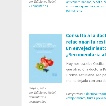
por Ediciones Nobel
anticáncer
,
batidos
,
cebolla
,
c
2 comentarios
infusiones
,
quimioterapia
,
sis
permanente
Consulta a la doc
relacionan la rest
un envejecimient
¿Recomendaría al
Hoy nos escribe Cecilia:
que ofreció la doctora P
Prensa Asturiana. Me pa
me ha dejado con una d
mayo 2, 2017
por Ediciones Nobel
Categorías:
La doctora respo
Comentarios
envejecimiento
,
frutas
,
preven
en
desactivados
Consulta