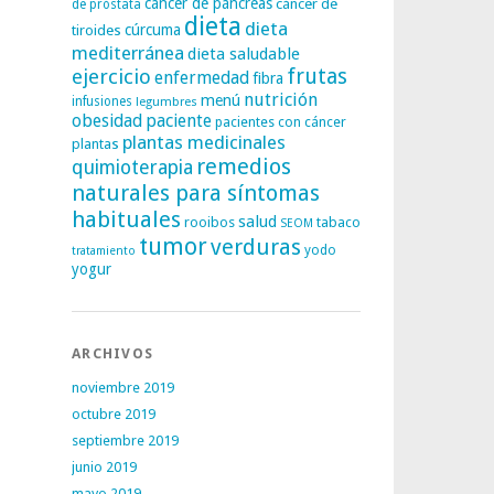
cáncer de páncreas
cáncer de
de próstata
dieta
dieta
tiroides
cúrcuma
mediterránea
dieta saludable
frutas
ejercicio
enfermedad
fibra
nutrición
menú
infusiones
legumbres
obesidad
paciente
pacientes con cáncer
plantas medicinales
plantas
remedios
quimioterapia
naturales para síntomas
habituales
salud
rooibos
tabaco
SEOM
tumor
verduras
yodo
tratamiento
yogur
ARCHIVOS
noviembre 2019
octubre 2019
septiembre 2019
junio 2019
mayo 2019