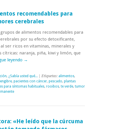
mentos recomendables para
mores cerebrales
 grupos de alimentos recomendables para
erebrales por su efecto detoxificante,
 al ser ricos en vitaminas, minerales y
 cítricas: naranja, piña, kiwi y limón, que
gue leyendo
→
ción
,
¿Sabía usted qué...
| Etiquetas:
alimentos
,
jengibre
,
pacientes con cáncer
,
pescado
,
plantas
es para síntomas habituales
,
rooibos
,
te verde
,
tumor
rmanente
tora: «He leído que la cúrcuma