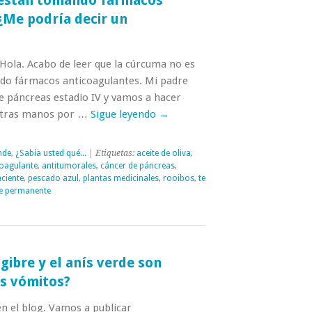
e están tomando fármacos
¿Me podría decir un
Hola. Acabo de leer que la cúrcuma no es
do fármacos anticoagulantes. Mi padre
 páncreas estadio IV y vamos a hacer
estras manos por …
Sigue leyendo
→
nde
,
¿Sabía usted qué...
| Etiquetas:
aceite de oliva
,
coagulante
,
antitumorales
,
cáncer de páncreas
,
ciente
,
pescado azul
,
plantas medicinales
,
rooibos
,
te
e permanente
gibre y el anís verde son
os vómitos?
n el blog. Vamos a publicar