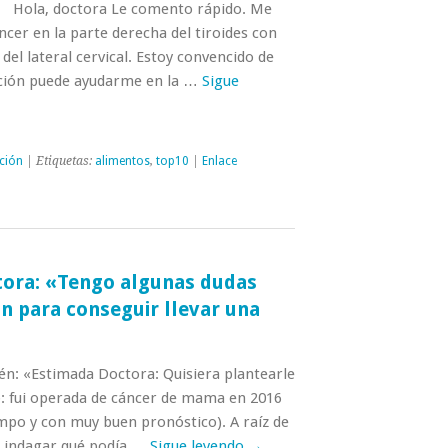
: Hola, doctora Le comento rápido. Me
cer en la parte derecha del tiroides con
del lateral cervical. Estoy convencido de
ción puede ayudarme en la …
Sigue
ción
| Etiquetas:
alimentos
,
top10
|
Enlace
tora: «Tengo algunas dudas
n para conseguir llevar una
én: «Estimada Doctora: Quisiera plantearle
: fui operada de cáncer de mama en 2016
empo y con muy buen pronóstico). A raíz de
 indagar qué podía …
Sigue leyendo
→