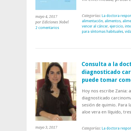
Categorías:
La doctora respo
mayo 4, 2017
alimentación
,
alimentos
,
alime
por Ediciones Nobel
vencer al cáncer
,
ejercicio
,
inte
2 comentarios
para síntomas habituales
,
vid
Consulta a la doc
diagnosticado car
puede tomar como
Hoy nos escribe Zania: 
diagnosticado carcinoma
sesión de quimio. Para l
aloe vera en líquido, tre
mayo 3, 2017
Categorías:
La doctora respo