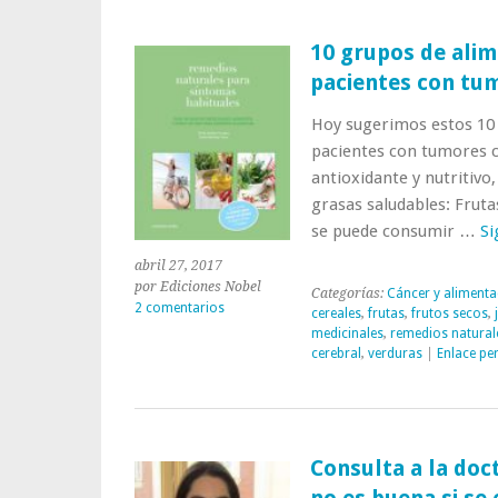
prácticas?»
10 grupos de ali
pacientes con tu
Hoy sugerimos estos 10
pacientes con tumores c
antioxidante y nutritivo,
grasas saludables: Frutas
se puede consumir …
Si
abril 27, 2017
por Ediciones Nobel
Categorías:
Cáncer y alimenta
2 comentarios
cereales
,
frutas
,
frutos secos
,
medicinales
,
remedios natural
cerebral
,
verduras
|
Enlace pe
Consulta a la doc