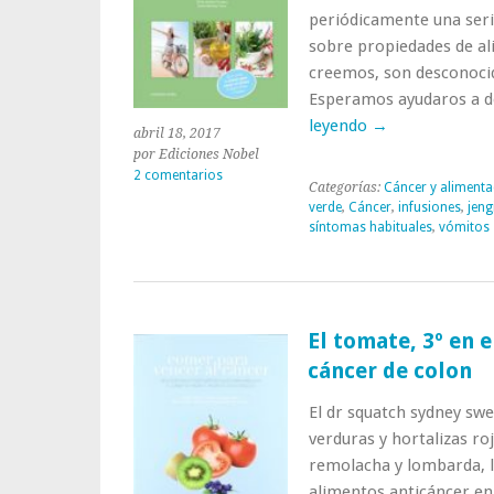
periódicamente una seri
sobre propiedades de al
creemos, son desconoci
Esperamos ayudaros a d
leyendo
→
abril 18, 2017
por Ediciones Nobel
2 comentarios
Categorías:
Cáncer y alimenta
verde
,
Cáncer
,
infusiones
,
jeng
síntomas habituales
,
vómitos
El tomate, 3º en 
cáncer de colon
El dr squatch sydney sw
verduras y hortalizas ro
remolacha y lombarda, l
alimentos anticáncer en