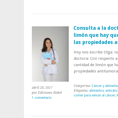
a
la
doctora:
«He
leído
Consulta a la doct
artículos
limón que hay que
que
relacionan
las propiedades 
la
restricción
Hoy nos escribe Olga: n
calórica
doctora: Con respecto a l
o
cantidad de limón que ha
el
ayuno
propiedades antitumora
con
un
envejecimiento
Categorías:
Cáncer y alimenta
abril 28, 2017
más
Etiquetas:
alimentos
,
anticánc
por Ediciones Nobel
saludable.
comer para vencer al cáncer
,
1 comentario
¿Recomendaría
alguna
de
estas