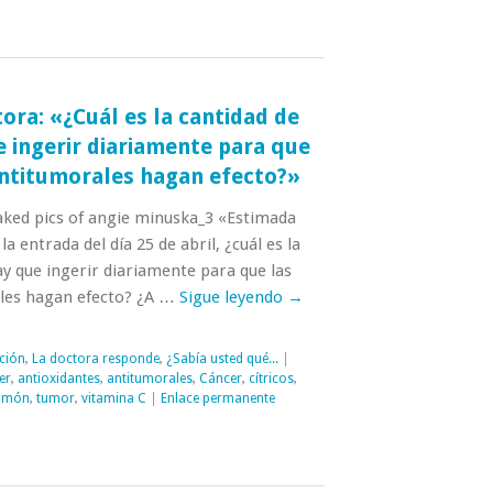
ora: «¿Cuál es la cantidad de
 ingerir diariamente para que
antitumorales hagan efecto?»
aked pics of angie minuska_3 «Estimada
a entrada del día 25 de abril, ¿cuál es la
y que ingerir diariamente para que las
les hagan efecto? ¿A …
Sigue leyendo
→
ción
,
La doctora responde
,
¿Sabía usted qué...
|
er
,
antioxidantes
,
antitumorales
,
Cáncer
,
cítricos
,
limón
,
tumor
,
vitamina C
|
Enlace permanente