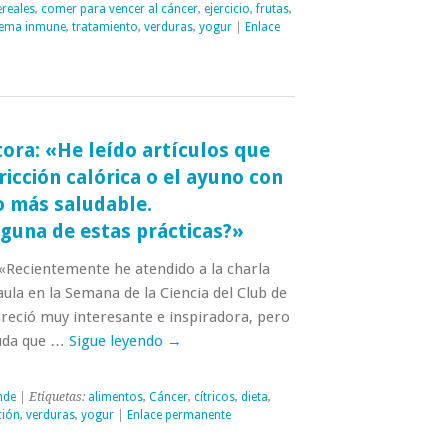
ereales
,
comer para vencer al cáncer
,
ejercicio
,
frutas
,
tema inmune
,
tratamiento
,
verduras
,
yogur
|
Enlace
tora: «He leído artículos que
ricción calórica o el ayuno con
o más saludable.
guna de estas prácticas?»
 «Recientemente he atendido a la charla
aula en la Semana de la Ciencia del Club de
reció muy interesante e inspiradora, pero
uda que …
Sigue leyendo
→
nde
| Etiquetas:
alimentos
,
Cáncer
,
cítricos
,
dieta
,
ción
,
verduras
,
yogur
|
Enlace permanente