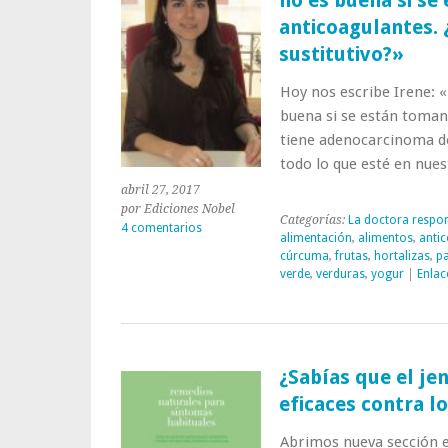
no es buena si s
anticoagulantes. 
sustitutivo?»
Hoy nos escribe Irene: «
buena si se están toman
tiene adenocarcinoma de
todo lo que esté en nu
abril 27, 2017
por Ediciones Nobel
Categorías:
La doctora respo
4 comentarios
alimentación
,
alimentos
,
anti
cúrcuma
,
frutas
,
hortalizas
,
pa
verde
,
verduras
,
yogur
|
Enlac
¿Sabías que el jen
eficaces contra l
Abrimos nueva sección e