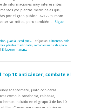
e de informaciones muy interesantes
imentos y/o plantas medicinales que,
das por el gran público. A217239 mom
esterrar mitos, pero también …
Sigue
ción
,
¿Sabía usted qué...
| Etiquetas:
alimentos
,
anís
ibre
,
plantas medicinales
,
remedios naturales para
|
Enlace permanente
el Top 10 anticáncer, combate el
eeney soaptomate, junto con otras
jizas como la zanahoria, calabaza,
o hemos incluido en el grupo 3 de los 10
 el libro Comer para vencer al cáncer. …