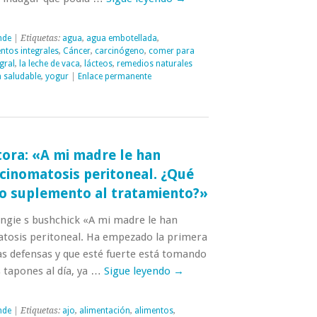
nde
| Etiquetas:
agua
,
agua embotellada
,
ntos integrales
,
Cáncer
,
carcinógeno
,
comer para
gral
,
la leche de vaca
,
lácteos
,
remedios naturales
a saludable
,
yogur
|
Enlace permanente
tora: «A mi madre le han
cinomatosis peritoneal. ¿Qué
 suplemento al tratamiento?»
angie s bushchick «A mi madre le han
tosis peritoneal. Ha empezado la primera
as defensas y que esté fuerte está tomando
s tapones al día, ya …
Sigue leyendo
→
nde
| Etiquetas:
ajo
,
alimentación
,
alimentos
,