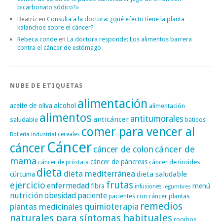
bicarbonato sódico?»
Beatriz
en
Consulta a la doctora: ¿qué efecto tiene la planta
kalanchoe sobre el cáncer?
Rebeca conde
en
La doctora responde: Los alimentos barrera
contra el cáncer de estómago
NUBE DE ETIQUETAS
alimentación
alcohol
aceite de oliva
alimentación
alimentos
antitumorales
anticáncer
saludable
batidos
comer para vencer al
cereales
Bollería industrial
Cáncer
cáncer
cáncer de
cáncer de colon
mama
cáncer de páncreas
cáncer de tiroides
cáncer de próstata
dieta
dieta mediterránea
dieta saludable
cúrcuma
frutas
ejercicio
enfermedad
fibra
menú
infusiones
legumbres
nutrición
obesidad
paciente
pacientes con cáncer
plantas
remedios
plantas medicinales
quimioterapia
naturales para síntomas habituales
rooibos