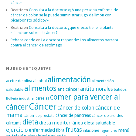
cáncer
Beatriz
en
Consulta a la doctora: «¿A una persona enferma de
cáncer de colon se le puede suministrar jugo de limón con
bicarbonato sódico?»
Beatriz
en
Consulta a la doctora: ¿qué efecto tiene la planta
kalanchoe sobre el cáncer?
Rebeca conde
en
La doctora responde: Los alimentos barrera
contra el cáncer de estómago
NUBE DE ETIQUETAS
alimentación
alcohol
aceite de oliva
alimentación
alimentos
antitumorales
anticáncer
saludable
batidos
comer para vencer al
cereales
Bollería industrial
Cáncer
cáncer
cáncer de
cáncer de colon
mama
cáncer de páncreas
cáncer de tiroides
cáncer de próstata
dieta
dieta mediterránea
dieta saludable
cúrcuma
frutas
ejercicio
enfermedad
fibra
menú
infusiones
legumbres