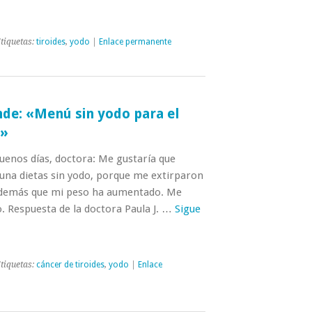
tiquetas:
tiroides
,
yodo
|
Enlace permanente
de: «Menú sin yodo para el
s»
uenos días, doctora: Me gustaría que
na dietas sin yodo, porque me extirparon
 además que mi peso ha aumentado. Me
. Respuesta de la doctora Paula J. …
Sigue
tiquetas:
cáncer de tiroides
,
yodo
|
Enlace