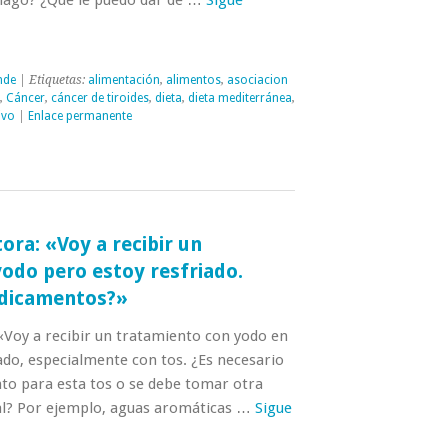
nde
| Etiquetas:
alimentación
,
alimentos
,
asociacion
,
Cáncer
,
cáncer de tiroides
,
dieta
,
dieta mediterránea
,
ivo
|
Enlace permanente
ora: «Voy a recibir un
odo pero estoy resfriado.
dicamentos?»
«Voy a recibir un tratamiento con yodo en
iado, especialmente con tos. ¿Es necesario
o para esta tos o se debe tomar otra
al? Por ejemplo, aguas aromáticas …
Sigue