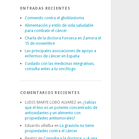
ENTRADAS RECIENTES
Comiendo contra el glioblastoma
Alimentación y estilo de vida saludable
para combatir el cáncer
Charla de la doctora Fonseca en Zamora el
15 de noviembre
Las principales asociaciones de apoyo a
enfermos de cáncer en España
Cuidado con las medicinas integrativas,
consulta antes a tu oncólogo
COMENTARIOS RECIENTES
LUDIS MARYE LOBO ALVAREZ
en
¿Sabías
que el lino es un potente concentrado de
antioxidantes y un alimento con
propiedades antitumorales?
Eduardo villalba
en
La graviola no tiene
propiedades contra el cáncer
Beatriz
en
Consulta a la doctora: «¿A una