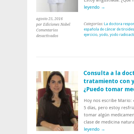
leyendo
→
agosto 25, 2016
Categorías:
La doctora respo
por Ediciones Nobel
española de cáncer de tiroides
Comentarios
ejercicio
,
yodo
,
yodo radioact
en
desactivados
Consulta
a
la
doctora:
«Le
han
Consulta a la doct
aplicado
tratamiento con y
yodo
radioactivo
¿Puedo tomar me
a
mi
Hoy nos escribe Mario: 
hija.
5 días, pero estoy resfr
¿Qué
tomar algún medicament
le
puedo
clase de medicina natur
dar
leyendo
→
de