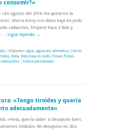
o consumir?»
: «En agosto del 2016 me quitaron la
cáncer. Ahora estoy con dieta baja en yodo
odo radiactivo. Empecé hace 2 días y
no …
Sigue leyendo
→
nde
| Etiquetas:
agua
,
aguacate
,
alimentos
,
Cáncer
,
midas
,
dieta
,
dieta baja en yodo
,
fresas
,
frutas
,
radioactivo
|
Enlace permanente
tora: «Tengo tiroides y quería
ento adecuadamente»
a: «Hola, quería saber si desayuno bien,
bastantes nódulos. Mi desayuno es: dos