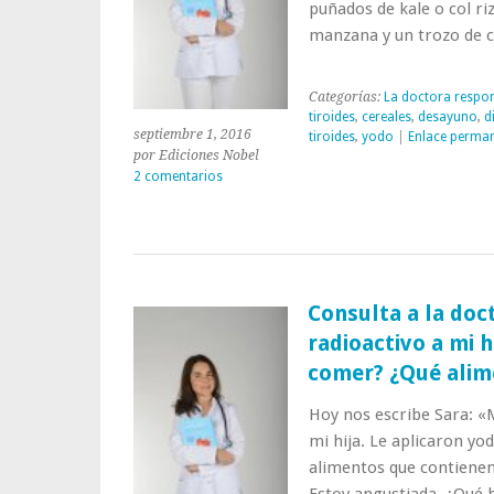
puñados de kale o col ri
manzana y un trozo de c
Categorías:
La doctora respo
tiroides
,
cereales
,
desayuno
,
d
septiembre 1, 2016
tiroides
,
yodo
|
Enlace perma
por Ediciones Nobel
2 comentarios
Consulta a la doc
radioactivo a mi h
comer? ¿Qué alim
Hoy nos escribe Sara: «
mi hija. Le aplicaron yo
alimentos que contienen
Estoy angustiada. ¿Qué