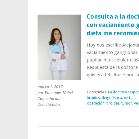
Consulta a la doc
con vaciamiento g
dieta me recomie
Hoy nos escribe Alejand
vaciamiento ganglionar 
papilar multicelular clá
Respuesta de la doctora
quisiera felicitarle por 
marzo 1, 2017
Categorías:
La doctora respo
por Ediciones Nobel
tiroides
,
diagnóstico
,
dieta
,
di
Comentarios
operación
,
tiroides
,
tumor
,
ve
en
desactivados
Consulta
a
la
doctora:
«Me