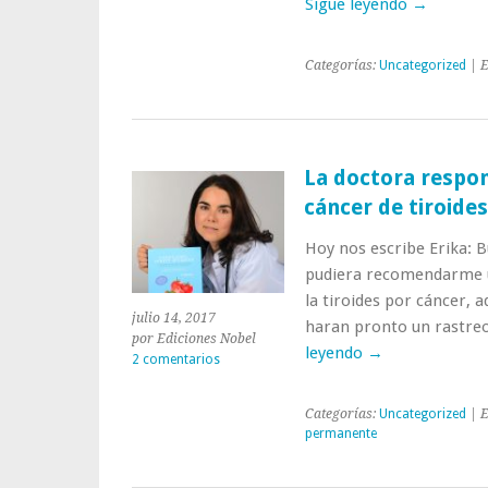
Sigue leyendo
→
Categorías:
Uncategorized
| E
La doctora respon
cáncer de tiroide
Hoy nos escribe Erika: B
pudiera recomendarme u
la tiroides por cáncer,
julio 14, 2017
haran pronto un rastreo
por Ediciones Nobel
leyendo
→
2 comentarios
Categorías:
Uncategorized
| E
permanente