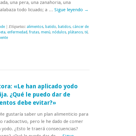
zada, una pera, una zanahoria, una
alabaza todo licuado; a …
Sigue leyendo
→
nde
| Etiquetas:
alimentos
,
batido
,
batidos
,
cáncer de
ieta
,
enfermedad
,
frutas
,
menú
,
nódulos
,
plátanos
,
té
,
nente
tora: «Le han aplicado yodo
ija. ¿Qué le puedo dar de
entos debe evitar?»
Me gustaría saber un plan alimenticio para
do radioactivo, pero le he dado de comer
 yodo. ¿Esto le traerá consecuencias?
 hago? ¿Qué le puedo dar de …
Sigue