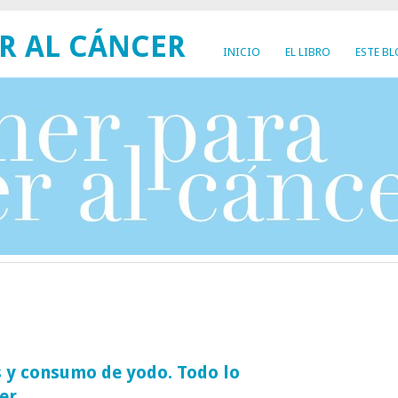
R AL CÁNCER
INICIO
EL LIBRO
ESTE B
s y consumo de yodo. Todo lo
er