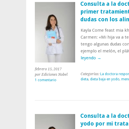
operaron
Consulta a la doct
de
primer tratamien
tiroides
con
dudas con los al
vaciamiento
ganglionar
Kayla Come feast mia kha
izquierdo.
Carmen: «Mi hija va a t
¿Qué
tengo algunas dudas con
dieta
me
ejemplo el melón, el pl
recomienda?»
leyendo
→
febrero 15, 2017
Categorías:
La doctora respo
por Ediciones Nobel
dieta
,
dieta baja en yodo
,
men
1 comentario
Consulta a la doc
yodo por mi trata