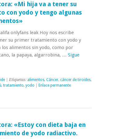
ora: «Mi hija va a tener su
to con yodo y tengo algunas
imentos»
lifa onlyfans leak Hoy nos escribe
ener su primer tratamiento con yodo y
 los alimentos sin yodo, como por
átano, la papaya, algarrobina, …
Sigue
nde
| Etiquetas:
alimentos
,
Cáncer
,
cáncer de tiroides
,
ú
,
tratamiento
,
yodo
|
Enlace permanente
tora: «Estoy con dieta baja en
miento de yodo radiactivo.