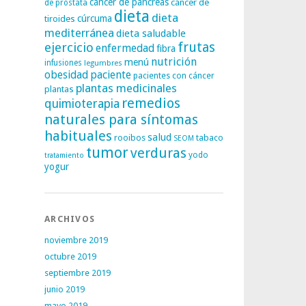
cáncer de páncreas
cáncer de
de próstata
dieta
dieta
tiroides
cúrcuma
mediterránea
dieta saludable
frutas
ejercicio
enfermedad
fibra
nutrición
menú
infusiones
legumbres
obesidad
paciente
pacientes con cáncer
plantas medicinales
plantas
remedios
quimioterapia
naturales para síntomas
habituales
salud
rooibos
tabaco
SEOM
tumor
verduras
yodo
tratamiento
yogur
ARCHIVOS
noviembre 2019
octubre 2019
septiembre 2019
junio 2019
mayo 2019