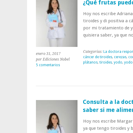
¿Qué frutas pued
Hoy nos escribe Adriana
tiroides y di positiva a 
por mi tratamiento de y
quisiera saber, ya que 
Categorías:
La doctora respo
enero 31, 2017
cáncer de tiroides
,
cerezas
,
co
por Ediciones Nobel
plátanos
,
tiroides
,
yodo
,
yodo 
5 comentarios
Consulta a la doc
saber si me alim
Hoy nos escribe Margarit
ya que tengo tiroides y 