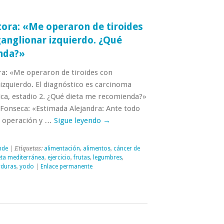
tora: «Me operaron de tiroides
anglionar izquierdo. ¿Qué
nda?»
ra: «Me operaron de tiroides con
izquierdo. El diagnóstico es carcinoma
sica, estadio 2. ¿Qué dieta me recomienda?»
 Fonseca: «Estimada Alejandra: Ante todo
la operación y …
Sigue leyendo
→
nde
| Etiquetas:
alimentación
,
alimentos
,
cáncer de
eta mediterránea
,
ejercicio
,
frutas
,
legumbres
,
rduras
,
yodo
|
Enlace permanente