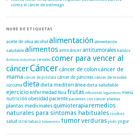
contra el cáncer de estómago
NUBE DE ETIQUETAS
alimentación
alcohol
aceite de oliva
alimentación
alimentos
antitumorales
anticáncer
saludable
batidos
comer para vencer al
cereales
Bollería industrial
Cáncer
cáncer
cáncer de
cáncer de colon
mama
cáncer de páncreas
cáncer de tiroides
cáncer de próstata
dieta
dieta mediterránea
dieta saludable
cúrcuma
frutas
ejercicio
enfermedad
fibra
menú
infusiones
legumbres
nutrición
obesidad
paciente
pacientes con cáncer
plantas
remedios
plantas medicinales
quimioterapia
naturales para síntomas habituales
rooibos
tumor
verduras
salud
yogur
tabaco
yodo
SEOM
tratamiento