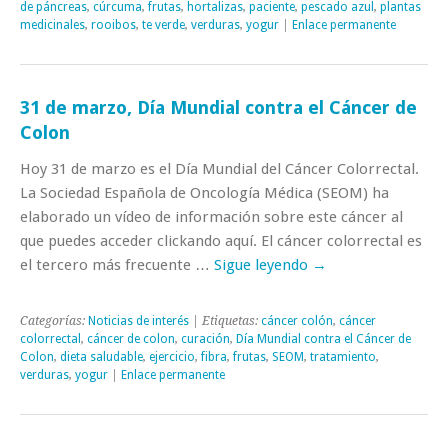
de páncreas
,
cúrcuma
,
frutas
,
hortalizas
,
paciente
,
pescado azul
,
plantas
medicinales
,
rooibos
,
te verde
,
verduras
,
yogur
|
Enlace permanente
31 de marzo, Día Mundial contra el Cáncer de
Colon
Hoy 31 de marzo es el Día Mundial del Cáncer Colorrectal.
La Sociedad Española de Oncología Médica (SEOM) ha
elaborado un vídeo de información sobre este cáncer al
que puedes acceder clickando aquí. El cáncer colorrectal es
el tercero más frecuente …
Sigue leyendo
→
Categorías:
Noticias de interés
| Etiquetas:
cáncer colón
,
cáncer
colorrectal
,
cáncer de colon
,
curación
,
Día Mundial contra el Cáncer de
Colon
,
dieta saludable
,
ejercicio
,
fibra
,
frutas
,
SEOM
,
tratamiento
,
verduras
,
yogur
|
Enlace permanente