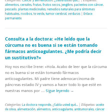
Categorías:
Cáncer y alimentación
,
¿Sabía usted qué...
| Etiquetas:
alimentos
,
cereales
,
frutas
,
frutos secos
,
jengibre
,
pacientes con cáncer
,
pescado
,
plantas medicinales
,
remedios naturales para síntomas
habituales
,
rooibos
,
te verde
,
tumor cerebral
,
verduras
|
Enlace
permanente
Consulta a la doctora: «He leído que la
cúrcuma no es buena si se están tomando
fármacos anticoagulantes. ¿Me podría decir
un sustitutivo?»
Hoy nos escribe Irene: «Hola. Acabo de leer que la cúrcuma
no es buena si se están tomando fármacos
anticoagulantes. Mi padre tiene adenocarcinoma de
páncreas estadio IV y vamos a hacer todo lo que esté en
nuestras manos por …
Sigue leyendo
→
Categorías:
La doctora responde
,
¿Sabía usted qué...
| Etiquetas:
aceite
de oliva
,
alimentación
,
alimentos
,
anticoagulante
,
antitumorales
,
cáncer