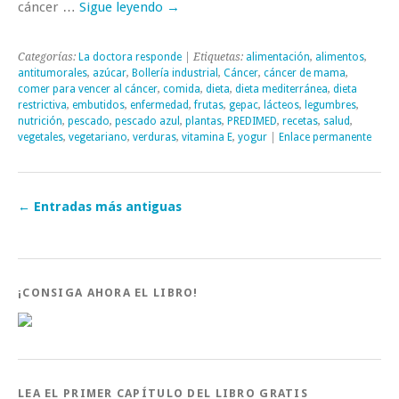
cáncer …
Sigue leyendo
→
Categorías:
La doctora responde
| Etiquetas:
alimentación
,
alimentos
,
antitumorales
,
azúcar
,
Bollería industrial
,
Cáncer
,
cáncer de mama
,
comer para vencer al cáncer
,
comida
,
dieta
,
dieta mediterránea
,
dieta
restrictiva
,
embutidos
,
enfermedad
,
frutas
,
gepac
,
lácteos
,
legumbres
,
nutrición
,
pescado
,
pescado azul
,
plantas
,
PREDIMED
,
recetas
,
salud
,
vegetales
,
vegetariano
,
verduras
,
vitamina E
,
yogur
|
Enlace permanente
←
Entradas más antiguas
¡CONSIGA AHORA EL LIBRO!
LEA EL PRIMER CAPÍTULO DEL LIBRO GRATIS