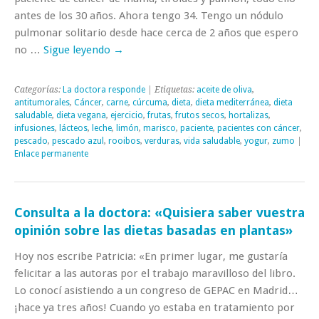
antes de los 30 años. Ahora tengo 34. Tengo un nódulo
pulmonar solitario desde hace cerca de 2 años que espero
no …
Sigue leyendo
→
Categorías:
La doctora responde
| Etiquetas:
aceite de oliva
,
antitumorales
,
Cáncer
,
carne
,
cúrcuma
,
dieta
,
dieta mediterránea
,
dieta
saludable
,
dieta vegana
,
ejercicio
,
frutas
,
frutos secos
,
hortalizas
,
infusiones
,
lácteos
,
leche
,
limón
,
marisco
,
paciente
,
pacientes con cáncer
,
pescado
,
pescado azul
,
rooibos
,
verduras
,
vida saludable
,
yogur
,
zumo
|
Enlace permanente
Consulta a la doctora: «Quisiera saber vuestra
opinión sobre las dietas basadas en plantas»
Hoy nos escribe Patricia: «En primer lugar, me gustaría
felicitar a las autoras por el trabajo maravilloso del libro.
Lo conocí asistiendo a un congreso de GEPAC en Madrid…
¡hace ya tres años! Cuando yo estaba en tratamiento por