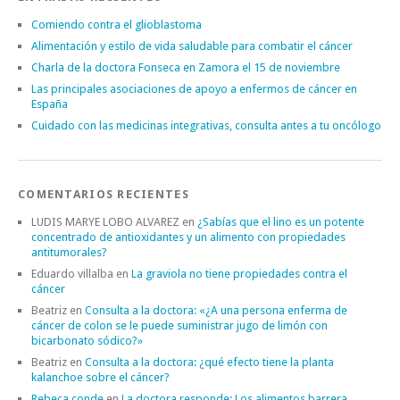
Comiendo contra el glioblastoma
Alimentación y estilo de vida saludable para combatir el cáncer
Charla de la doctora Fonseca en Zamora el 15 de noviembre
Las principales asociaciones de apoyo a enfermos de cáncer en
España
Cuidado con las medicinas integrativas, consulta antes a tu oncólogo
COMENTARIOS RECIENTES
LUDIS MARYE LOBO ALVAREZ
en
¿Sabías que el lino es un potente
concentrado de antioxidantes y un alimento con propiedades
antitumorales?
Eduardo villalba
en
La graviola no tiene propiedades contra el
cáncer
Beatriz
en
Consulta a la doctora: «¿A una persona enferma de
cáncer de colon se le puede suministrar jugo de limón con
bicarbonato sódico?»
Beatriz
en
Consulta a la doctora: ¿qué efecto tiene la planta
kalanchoe sobre el cáncer?
Rebeca conde
en
La doctora responde: Los alimentos barrera