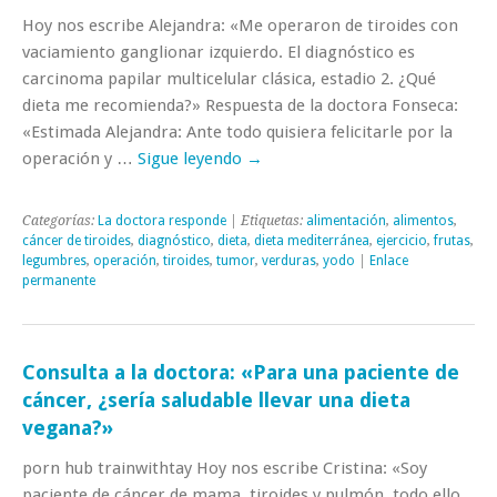
Hoy nos escribe Alejandra: «Me operaron de tiroides con
vaciamiento ganglionar izquierdo. El diagnóstico es
carcinoma papilar multicelular clásica, estadio 2. ¿Qué
dieta me recomienda?» Respuesta de la doctora Fonseca:
«Estimada Alejandra: Ante todo quisiera felicitarle por la
operación y …
Sigue leyendo
→
Categorías:
La doctora responde
| Etiquetas:
alimentación
,
alimentos
,
cáncer de tiroides
,
diagnóstico
,
dieta
,
dieta mediterránea
,
ejercicio
,
frutas
,
legumbres
,
operación
,
tiroides
,
tumor
,
verduras
,
yodo
|
Enlace
permanente
Consulta a la doctora: «Para una paciente de
cáncer, ¿sería saludable llevar una dieta
vegana?»
porn hub trainwithtay Hoy nos escribe Cristina: «Soy
paciente de cáncer de mama, tiroides y pulmón, todo ello