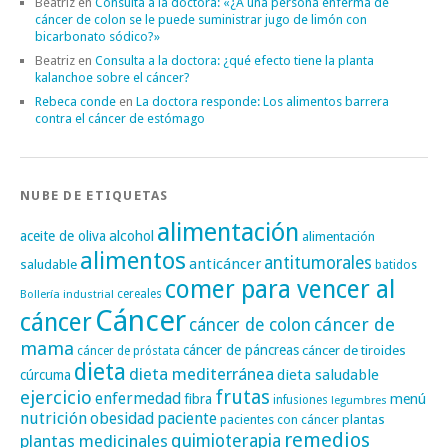
Beatriz
en
Consulta a la doctora: «¿A una persona enferma de
cáncer de colon se le puede suministrar jugo de limón con
bicarbonato sódico?»
Beatriz
en
Consulta a la doctora: ¿qué efecto tiene la planta
kalanchoe sobre el cáncer?
Rebeca conde
en
La doctora responde: Los alimentos barrera
contra el cáncer de estómago
NUBE DE ETIQUETAS
alimentación
alcohol
aceite de oliva
alimentación
alimentos
antitumorales
anticáncer
saludable
batidos
comer para vencer al
cereales
Bollería industrial
Cáncer
cáncer
cáncer de
cáncer de colon
mama
cáncer de páncreas
cáncer de tiroides
cáncer de próstata
dieta
dieta mediterránea
dieta saludable
cúrcuma
frutas
ejercicio
enfermedad
fibra
menú
infusiones
legumbres
nutrición
obesidad
paciente
pacientes con cáncer
plantas
remedios
plantas medicinales
quimioterapia