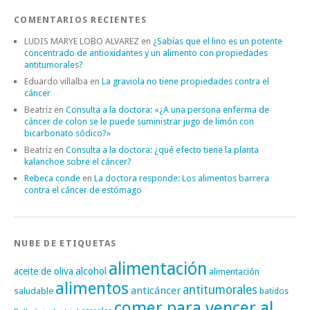
COMENTARIOS RECIENTES
LUDIS MARYE LOBO ALVAREZ
en
¿Sabías que el lino es un potente
concentrado de antioxidantes y un alimento con propiedades
antitumorales?
Eduardo villalba
en
La graviola no tiene propiedades contra el
cáncer
Beatriz
en
Consulta a la doctora: «¿A una persona enferma de
cáncer de colon se le puede suministrar jugo de limón con
bicarbonato sódico?»
Beatriz
en
Consulta a la doctora: ¿qué efecto tiene la planta
kalanchoe sobre el cáncer?
Rebeca conde
en
La doctora responde: Los alimentos barrera
contra el cáncer de estómago
NUBE DE ETIQUETAS
alimentación
alcohol
aceite de oliva
alimentación
alimentos
antitumorales
anticáncer
saludable
batidos
comer para vencer al