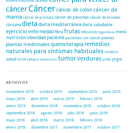
cereales
Bollería industrial
Cáncer
cáncer
cáncer de
cáncer de colon
mama
cáncer de páncreas
cáncer de tiroides
cáncer de próstata
dieta
dieta mediterránea
dieta saludable
cúrcuma
frutas
ejercicio
enfermedad
fibra
menú
infusiones
legumbres
nutrición
obesidad
paciente
pacientes con cáncer
plantas
remedios
plantas medicinales
quimioterapia
naturales para síntomas habituales
rooibos
tumor
verduras
salud
yogur
tabaco
yodo
SEOM
tratamiento
ARCHIVOS
noviembre 2019
octubre 2019
septiembre 2019
junio 2019
mayo 2019
abril 2019
marzo 2019
febrero 2019
enero 2019
diciembre 2018
noviembre 2018
octubre 2018
septiembre 2018
agosto 2018
julio 2018
junio 2018
mayo 2018
abril 2018
marzo 2018
febrero 2018
enero 2018
diciembre 2017
noviembre 2017
octubre 2017