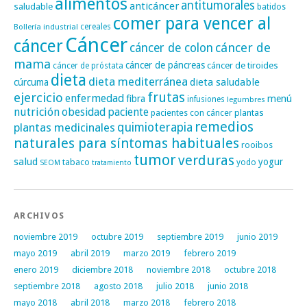
alimentos
antitumorales
anticáncer
saludable
batidos
comer para vencer al
cereales
Bollería industrial
Cáncer
cáncer
cáncer de
cáncer de colon
mama
cáncer de páncreas
cáncer de tiroides
cáncer de próstata
dieta
dieta mediterránea
dieta saludable
cúrcuma
frutas
ejercicio
enfermedad
fibra
menú
infusiones
legumbres
nutrición
obesidad
paciente
pacientes con cáncer
plantas
remedios
plantas medicinales
quimioterapia
naturales para síntomas habituales
rooibos
tumor
verduras
salud
yogur
tabaco
yodo
SEOM
tratamiento
ARCHIVOS
noviembre 2019
octubre 2019
septiembre 2019
junio 2019
mayo 2019
abril 2019
marzo 2019
febrero 2019
enero 2019
diciembre 2018
noviembre 2018
octubre 2018
septiembre 2018
agosto 2018
julio 2018
junio 2018
mayo 2018
abril 2018
marzo 2018
febrero 2018