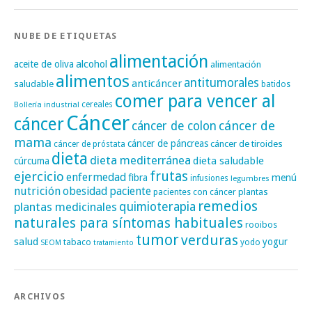
NUBE DE ETIQUETAS
alimentación
alcohol
aceite de oliva
alimentación
alimentos
antitumorales
anticáncer
saludable
batidos
comer para vencer al
cereales
Bollería industrial
Cáncer
cáncer
cáncer de
cáncer de colon
mama
cáncer de páncreas
cáncer de tiroides
cáncer de próstata
dieta
dieta mediterránea
dieta saludable
cúrcuma
frutas
ejercicio
enfermedad
fibra
menú
infusiones
legumbres
nutrición
obesidad
paciente
pacientes con cáncer
plantas
remedios
plantas medicinales
quimioterapia
naturales para síntomas habituales
rooibos
tumor
verduras
salud
yogur
tabaco
yodo
SEOM
tratamiento
ARCHIVOS