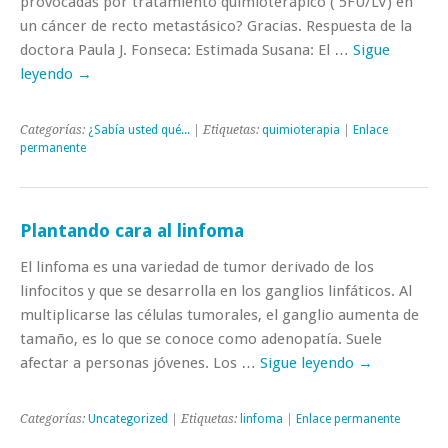
provocadas por tratamiento quimioterápico ( 5FU/LV) en
un cáncer de recto metastásico? Gracias. Respuesta de la
doctora Paula J. Fonseca: Estimada Susana: El …
Sigue
leyendo
→
Categorías:
¿Sabía usted qué...
| Etiquetas:
quimioterapia
|
Enlace
permanente
Plantando cara al linfoma
El linfoma es una variedad de tumor derivado de los
linfocitos y que se desarrolla en los ganglios linfáticos. Al
multiplicarse las células tumorales, el ganglio aumenta de
tamaño, es lo que se conoce como adenopatía. Suele
afectar a personas jóvenes. Los …
Sigue leyendo
→
Categorías:
Uncategorized
| Etiquetas:
linfoma
|
Enlace permanente