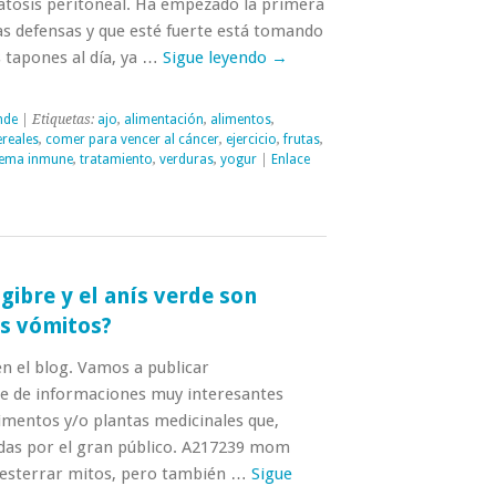
tosis peritoneal. Ha empezado la primera
as defensas y que esté fuerte está tomando
s tapones al día, ya …
Sigue leyendo
→
nde
| Etiquetas:
ajo
,
alimentación
,
alimentos
,
ereales
,
comer para vencer al cáncer
,
ejercicio
,
frutas
,
tema inmune
,
tratamiento
,
verduras
,
yogur
|
Enlace
gibre y el anís verde son
os vómitos?
n el blog. Vamos a publicar
e de informaciones muy interesantes
imentos y/o plantas medicinales que,
das por el gran público. A217239 mom
esterrar mitos, pero también …
Sigue