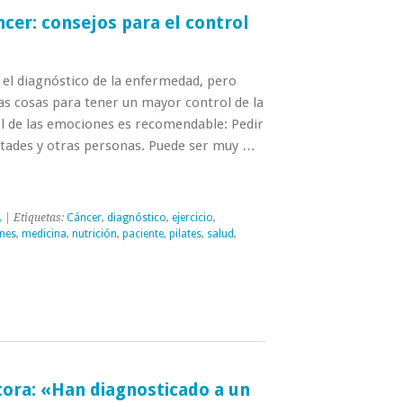
ncer: consejos para el control
el diagnóstico de la enfermedad, pero
as cosas para tener un mayor control de la
ol de las emociones es recomendable: Pedir
stades y otras personas. Puede ser muy …
.
| Etiquetas:
Cáncer
,
diagnóstico
,
ejercicio
,
ones
,
medicina
,
nutrición
,
paciente
,
pilates
,
salud
,
tora: «Han diagnosticado a un