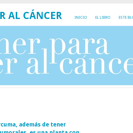
R AL CÁNCER
INICIO
EL LIBRO
ESTE B
úrcuma, además de tener
umorales, es una planta con