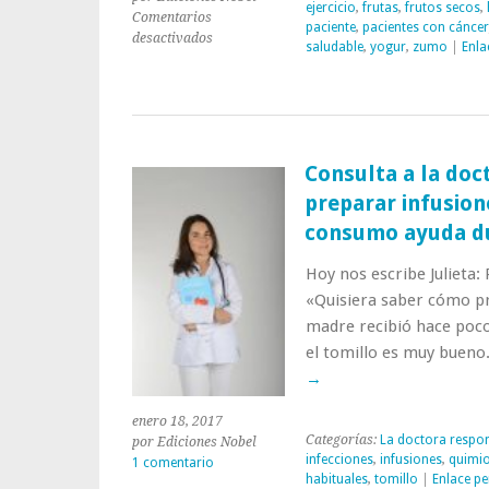
ejercicio
,
frutas
,
frutos secos
,
Comentarios
paciente
,
pacientes con cáncer
en
desactivados
saludable
,
yogur
,
zumo
|
Enla
Consulta
a
la
doctora:
«Para
una
Consulta a la doc
paciente
preparar infusion
de
cáncer,
consumo ayuda du
¿sería
saludable
Hoy nos escribe Julieta:
llevar
«Quisiera saber cómo pre
una
madre recibió hace poco
dieta
vegana?»
el tomillo es muy bueno
→
enero 18, 2017
Categorías:
La doctora respo
por Ediciones Nobel
infecciones
,
infusiones
,
quimio
1 comentario
habituales
,
tomillo
|
Enlace p