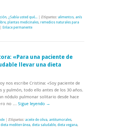
ción
,
¿Sabía usted qué...
| Etiquetas:
alimentos
,
anís
ibre
,
plantas medicinales
,
remedios naturales para
|
Enlace permanente
tora: «Para una paciente de
udable llevar una dieta
y nos escribe Cristina: «Soy paciente de
 y pulmón, todo ello antes de los 30 años.
n nódulo pulmonar solitario desde hace
pero no …
Sigue leyendo
→
nde
| Etiquetas:
aceite de oliva
,
antitumorales
,
,
dieta mediterránea
,
dieta saludable
,
dieta vegana
,