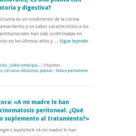
toria y digestiva?
cúrcuma es un condimento de la cocina
 amarillento y un sabor característico a los
 antitumorales han sido confirmadas en
ficos en los últimos años y …
Sigue leyendo
ción
,
¿Sabía usted qué...
| Etiquetas:
es
,
cúrcuma
,
infusiones
,
plantas
|
Enlace permanente
tora: «A mi madre le han
cinomatosis peritoneal. ¿Qué
 suplemento al tratamiento?»
angie s bushchick «A mi madre le han