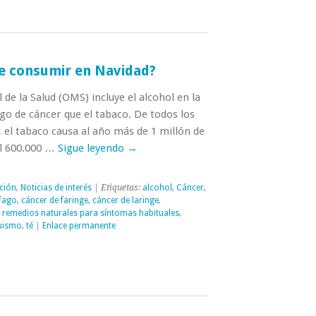
de consumir en Navidad?
de la Salud (OMS) incluye el alcohol en la
go de cáncer que el tabaco. De todos los
 el tabaco causa al año más de 1 millón de
ol 600.000 …
Sigue leyendo
→
ción
,
Noticias de interés
| Etiquetas:
alcohol
,
Cáncer
,
fago
,
cáncer de faringe
,
cáncer de laringe
,
,
remedios naturales para síntomas habituales
,
uismo
,
té
|
Enlace permanente