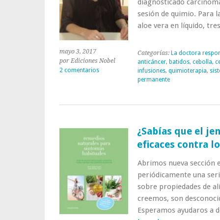
diagnosticado carcinoma
sesión de quimio. Para l
aloe vera en líquido, tre
mayo 3, 2017
Categorías:
La doctora respo
por Ediciones Nobel
anticáncer
,
batidos
,
cebolla
,
c
2 comentarios
infusiones
,
quimioterapia
,
sis
permanente
¿Sabías que el jen
eficaces contra l
Abrimos nueva sección e
periódicamente una seri
sobre propiedades de al
creemos, son desconoci
Esperamos ayudaros a d