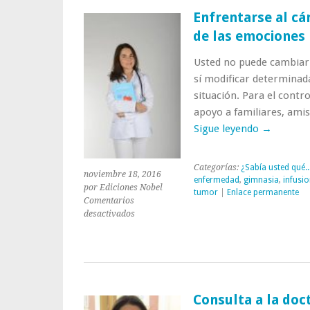
Navidad?
Enfrentarse al cá
de las emociones
Usted no puede cambiar 
sí modificar determinad
situación. Para el contr
apoyo a familiares, ami
Sigue leyendo
→
Categorías:
¿Sabía usted qué..
noviembre 18, 2016
enfermedad
,
gimnasia
,
infusi
por Ediciones Nobel
tumor
|
Enlace permanente
Comentarios
en
desactivados
Enfrentarse
al
cáncer:
consejos
para
el
Consulta a la doc
control