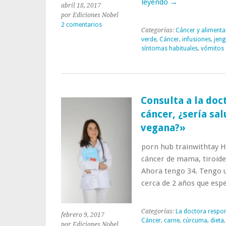
leyendo
→
abril 18, 2017
por Ediciones Nobel
2 comentarios
Categorías:
Cáncer y alimenta
verde
,
Cáncer
,
infusiones
,
jeng
síntomas habituales
,
vómitos
Consulta a la doc
cáncer, ¿sería sal
vegana?»
porn hub trainwithtay Ho
cáncer de mama, tiroides
Ahora tengo 34. Tengo u
cerca de 2 años que es
Categorías:
La doctora respo
febrero 9, 2017
Cáncer
,
carne
,
cúrcuma
,
dieta
por Ediciones Nobel