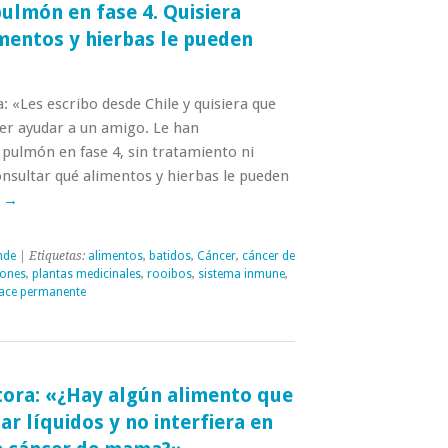
ulmón en fase 4. Quisiera
mentos y hierbas le pueden
: «Les escribo desde Chile y quisiera que
er ayudar a un amigo. Le han
 pulmón en fase 4, sin tratamiento ni
onsultar qué alimentos y hierbas le pueden
o
→
nde
| Etiquetas:
alimentos
,
batidos
,
Cáncer
,
cáncer de
iones
,
plantas medicinales
,
rooibos
,
sistema inmune
,
ace permanente
tora: «¿Hay algún alimento que
ar líquidos y no interfiera en