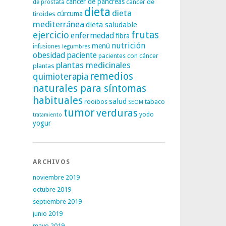
cáncer de páncreas
cáncer de
de próstata
dieta
dieta
tiroides
cúrcuma
mediterránea
dieta saludable
frutas
ejercicio
enfermedad
fibra
nutrición
menú
infusiones
legumbres
obesidad
paciente
pacientes con cáncer
plantas medicinales
plantas
remedios
quimioterapia
naturales para síntomas
habituales
salud
rooibos
tabaco
SEOM
tumor
verduras
yodo
tratamiento
yogur
ARCHIVOS
noviembre 2019
octubre 2019
septiembre 2019
junio 2019
mayo 2019