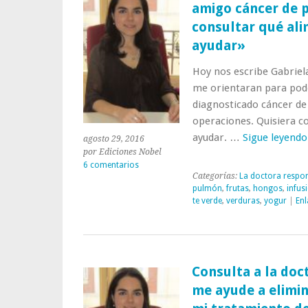
amigo cáncer de p
de
las
consultar qué ali
emociones
ayudar»
Hoy nos escribe Gabriela
me orientaran para pod
diagnosticado cáncer de
operaciones. Quisiera c
ayudar. …
Sigue leyend
agosto 29, 2016
por Ediciones Nobel
6 comentarios
Categorías:
La doctora respo
pulmón
,
frutas
,
hongos
,
infus
te verde
,
verduras
,
yogur
|
Enl
Consulta a la doc
me ayude a elimin