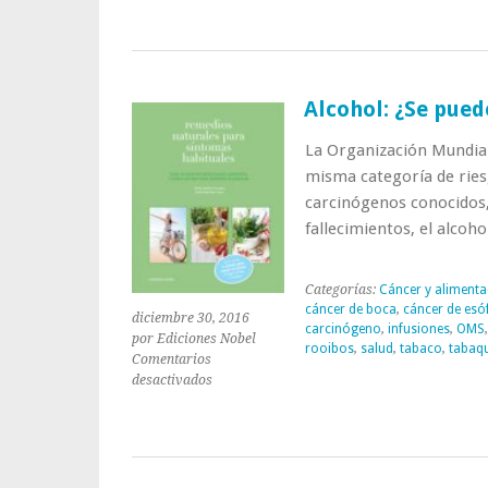
Alcohol: ¿Se pue
La Organización Mundial 
misma categoría de ries
carcinógenos conocidos,
fallecimientos, el alcoh
Categorías:
Cáncer y alimenta
cáncer de boca
,
cáncer de esó
diciembre 30, 2016
carcinógeno
,
infusiones
,
OMS
por Ediciones Nobel
rooibos
,
salud
,
tabaco
,
tabaq
Comentarios
en
desactivados
Alcohol:
¿Se
puede
consumir
en