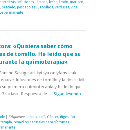
hortalizas
,
infusiones
,
lácteos
,
leche
,
limón
,
marisco
,
,
pescado
,
pescado azul
,
rooibos
,
verduras
,
vida
ce permanente
tora: «Quisiera saber cómo
es de tomillo. He leído que su
rante la quimioterapia»
 Pancho Savage ari kytsya onlyfans leak
parar infusiones de tomillo y la dosis. Mi
 su primera quimioterapia y he leído que
. Gracias». Respuesta de …
Sigue leyendo
nde
| Etiquetas:
apetito
,
café
,
Cáncer
,
digestión
,
terapia
,
remedios naturales para síntomas
ermanente