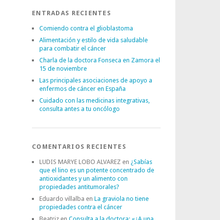
ENTRADAS RECIENTES
Comiendo contra el glioblastoma
Alimentación y estilo de vida saludable
para combatir el cáncer
Charla de la doctora Fonseca en Zamora el
15 de noviembre
Las principales asociaciones de apoyo a
enfermos de cáncer en España
Cuidado con las medicinas integrativas,
consulta antes a tu oncólogo
COMENTARIOS RECIENTES
LUDIS MARYE LOBO ALVAREZ
en
¿Sabías
que el lino es un potente concentrado de
antioxidantes y un alimento con
propiedades antitumorales?
Eduardo villalba
en
La graviola no tiene
propiedades contra el cáncer
Beatriz
en
Consulta a la doctora: «¿A una