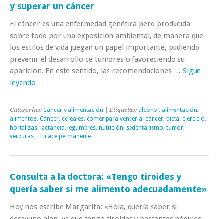
y superar un cáncer
El cáncer es una enfermedad genética pero producida
sobre todo por una exposición ambiental, de manera que
los estilos de vida juegan un papel importante, pudiendo
prevenir el desarrollo de tumores o favoreciendo su
aparición. En este sentido, las recomendaciones …
Sigue
leyendo
→
Categorías:
Cáncer y alimentación
| Etiquetas:
alcohol
,
alimentación
,
alimentos
,
Cáncer
,
cereales
,
comer para vencer al cáncer
,
dieta
,
ejercicio
,
hortalizas
,
lactancia
,
legumbres
,
nutrición
,
sedentarismo
,
tumor
,
verduras
|
Enlace permanente
Consulta a la doctora: «Tengo tiroides y
quería saber si me alimento adecuadamente»
Hoy nos escribe Margarita: «Hola, quería saber si
desayuno bien, ya que tengo tiroides y bastantes nódulos.