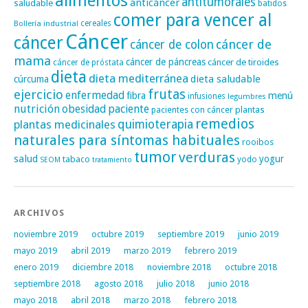
alimentos
antitumorales
anticáncer
saludable
batidos
comer para vencer al
cereales
Bollería industrial
Cáncer
cáncer
cáncer de
cáncer de colon
mama
cáncer de páncreas
cáncer de tiroides
cáncer de próstata
dieta
dieta mediterránea
dieta saludable
cúrcuma
frutas
ejercicio
enfermedad
fibra
menú
infusiones
legumbres
nutrición
obesidad
paciente
pacientes con cáncer
plantas
remedios
plantas medicinales
quimioterapia
naturales para síntomas habituales
rooibos
tumor
verduras
salud
yogur
tabaco
yodo
SEOM
tratamiento
ARCHIVOS
noviembre 2019
octubre 2019
septiembre 2019
junio 2019
mayo 2019
abril 2019
marzo 2019
febrero 2019
enero 2019
diciembre 2018
noviembre 2018
octubre 2018
septiembre 2018
agosto 2018
julio 2018
junio 2018
mayo 2018
abril 2018
marzo 2018
febrero 2018