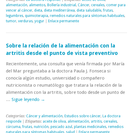
alimentación
,
alimentos
,
Bollería industrial
,
Cáncer
,
cereales
,
comer para
vencer al cáncer
,
dieta
,
dieta mediterránea
,
dieta saludable
,
frutas
,
legumbres
,
quimioterapia
,
remedios naturales para síntomas habituales
,
tumor
,
verduras
,
yogur
|
Enlace permanente
Sobre la relación de la alimentación con la
artritis desde el punto de vista preventivo
Recientemente, una consulta que venía firmada por María
del Mar preguntaba a la doctora Paula J. Fonseca si
conocía algún estudio, universidad o compañero
nutricionista o reumatólogo que tratara la relación de la
alimentación con la artritis, sobre todo desde un punto de
…
Sigue leyendo
→
Categorías:
Cáncer y alimentación
,
Estudios sobre cáncer
,
La doctora
responde
| Etiquetas:
aceite de oliva
,
alimentación
,
artritis
,
cereales
,
cúrcuma
,
frutas
,
nutrición
,
pescado azul
,
plantas medicinales
,
remedios
naturales para síntomas habituales
,
salud
|
Enlace permanente