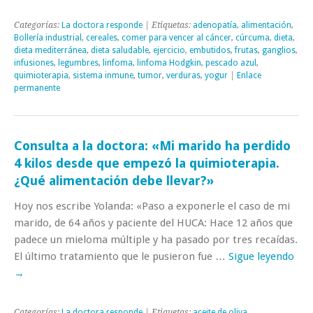
Categorías:
La doctora responde
| Etiquetas:
adenopatía
,
alimentación
,
Bollería industrial
,
cereales
,
comer para vencer al cáncer
,
cúrcuma
,
dieta
,
dieta mediterránea
,
dieta saludable
,
ejercicio
,
embutidos
,
frutas
,
ganglios
,
infusiones
,
legumbres
,
linfoma
,
linfoma Hodgkin
,
pescado azul
,
quimioterapia
,
sistema inmune
,
tumor
,
verduras
,
yogur
|
Enlace
permanente
Consulta a la doctora: «Mi marido ha perdido
4 kilos desde que empezó la quimioterapia.
¿Qué alimentación debe llevar?»
Hoy nos escribe Yolanda: «Paso a exponerle el caso de mi
marido, de 64 años y paciente del HUCA: Hace 12 años que
padece un mieloma múltiple y ha pasado por tres recaídas.
El último tratamiento que le pusieron fue …
Sigue leyendo
→
Categorías:
La doctora responde
| Etiquetas:
aceite de oliva
,