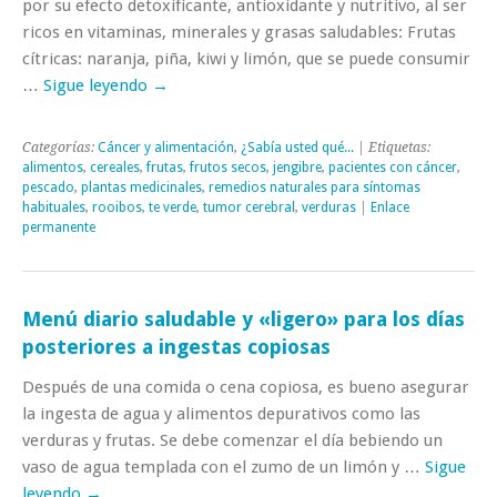
por su efecto detoxificante, antioxidante y nutritivo, al ser
ricos en vitaminas, minerales y grasas saludables: Frutas
cítricas: naranja, piña, kiwi y limón, que se puede consumir
…
Sigue leyendo
→
Categorías:
Cáncer y alimentación
,
¿Sabía usted qué...
| Etiquetas:
alimentos
,
cereales
,
frutas
,
frutos secos
,
jengibre
,
pacientes con cáncer
,
pescado
,
plantas medicinales
,
remedios naturales para síntomas
habituales
,
rooibos
,
te verde
,
tumor cerebral
,
verduras
|
Enlace
permanente
Menú diario saludable y «ligero» para los días
posteriores a ingestas copiosas
Después de una comida o cena copiosa, es bueno asegurar
la ingesta de agua y alimentos depurativos como las
verduras y frutas. Se debe comenzar el día bebiendo un
vaso de agua templada con el zumo de un limón y …
Sigue
leyendo
→