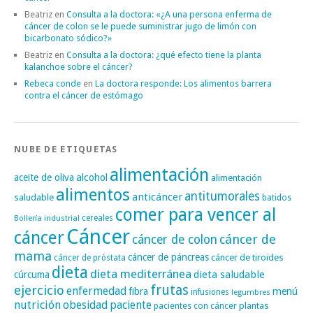
Beatriz
en
Consulta a la doctora: «¿A una persona enferma de
cáncer de colon se le puede suministrar jugo de limón con
bicarbonato sódico?»
Beatriz
en
Consulta a la doctora: ¿qué efecto tiene la planta
kalanchoe sobre el cáncer?
Rebeca conde
en
La doctora responde: Los alimentos barrera
contra el cáncer de estómago
NUBE DE ETIQUETAS
alimentación
alcohol
aceite de oliva
alimentación
alimentos
antitumorales
anticáncer
saludable
batidos
comer para vencer al
cereales
Bollería industrial
Cáncer
cáncer
cáncer de
cáncer de colon
mama
cáncer de páncreas
cáncer de tiroides
cáncer de próstata
dieta
dieta mediterránea
dieta saludable
cúrcuma
frutas
ejercicio
enfermedad
fibra
menú
infusiones
legumbres
nutrición
obesidad
paciente
pacientes con cáncer
plantas