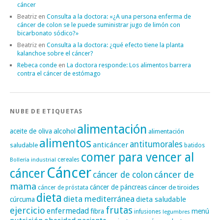
cáncer
Beatriz
en
Consulta a la doctora: «¿A una persona enferma de
cáncer de colon se le puede suministrar jugo de limón con
bicarbonato sódico?»
Beatriz
en
Consulta a la doctora: ¿qué efecto tiene la planta
kalanchoe sobre el cáncer?
Rebeca conde
en
La doctora responde: Los alimentos barrera
contra el cáncer de estómago
NUBE DE ETIQUETAS
alimentación
alcohol
aceite de oliva
alimentación
alimentos
antitumorales
anticáncer
saludable
batidos
comer para vencer al
cereales
Bollería industrial
Cáncer
cáncer
cáncer de
cáncer de colon
mama
cáncer de páncreas
cáncer de tiroides
cáncer de próstata
dieta
dieta mediterránea
dieta saludable
cúrcuma
frutas
ejercicio
enfermedad
fibra
menú
infusiones
legumbres