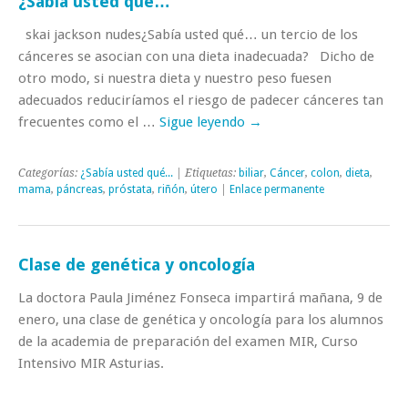
¿Sabía usted qué…
skai jackson nudes¿Sabía usted qué… un tercio de los
cánceres se asocian con una dieta inadecuada? Dicho de
otro modo, si nuestra dieta y nuestro peso fuesen
adecuados reduciríamos el riesgo de padecer cánceres tan
frecuentes como el …
Sigue leyendo
→
Categorías:
¿Sabía usted qué...
| Etiquetas:
biliar
,
Cáncer
,
colon
,
dieta
,
mama
,
páncreas
,
próstata
,
riñón
,
útero
|
Enlace permanente
Clase de genética y oncología
La doctora Paula Jiménez Fonseca impartirá mañana, 9 de
enero, una clase de genética y oncología para los alumnos
de la academia de preparación del examen MIR, Curso
Intensivo MIR Asturias.