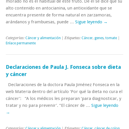
morado no es el habitual de este fruto. De él se dice que su
alto contenido en antocianina, un antioxidante que se
encuentra presente de forma natural en zarzamoras,
arándanos y frambuesas, puede …
Sigue leyendo
→
Categorías:
Cáncer y alimentación
| Etiquetas:
Cáncer
,
genes
,
tomate
|
Enlace permanente
Declaraciones de Paula J. Fonseca sobre dieta
y cáncer
Declaraciones de la doctora Paula Jiménez Fonseca en la
web Materia dentro del artículo ‘Por qué la dieta no cura el
cáncer’: “A los médicos les preparan ‘para diagnosticar, y
tratar y no para prevenir’. “El cáncer de …
Sigue leyendo
→
Categorías:
Cáncer y alimentación
| Etiquetas:
Cáncer
,
cáncer de colon
,