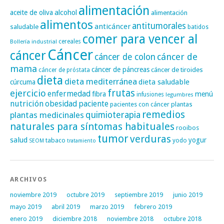
alimentación
alcohol
aceite de oliva
alimentación
alimentos
antitumorales
anticáncer
saludable
batidos
comer para vencer al
cereales
Bollería industrial
Cáncer
cáncer
cáncer de
cáncer de colon
mama
cáncer de páncreas
cáncer de tiroides
cáncer de próstata
dieta
dieta mediterránea
dieta saludable
cúrcuma
frutas
ejercicio
enfermedad
fibra
menú
infusiones
legumbres
nutrición
obesidad
paciente
pacientes con cáncer
plantas
remedios
plantas medicinales
quimioterapia
naturales para síntomas habituales
rooibos
tumor
verduras
salud
yogur
tabaco
yodo
SEOM
tratamiento
ARCHIVOS
noviembre 2019
octubre 2019
septiembre 2019
junio 2019
mayo 2019
abril 2019
marzo 2019
febrero 2019
enero 2019
diciembre 2018
noviembre 2018
octubre 2018