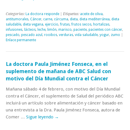
Categorías:
La doctora responde
| Etiquetas:
aceite de oliva
,
antitumorales
,
Cáncer
,
carne
,
cúrcuma
,
dieta
,
dieta mediterránea
,
dieta
saludable
,
dieta vegana
,
ejercicio
,
frutas
,
frutos secos
,
hortalizas
,
infusiones
,
lácteos
,
leche
,
limón
,
marisco
,
paciente
,
pacientes con cáncer
,
pescado
,
pescado azul
,
rooibos
,
verduras
,
vida saludable
,
yogur
,
zumo
|
Enlace permanente
La doctora Paula Jiménez Fonseca, en el
suplemento de mañana de ABC Salud con
motivo del Día Mundial contra el Cáncer
Mañana sábado 4 de febrero, con motivo del Día Mundial
contra el Cáncer, el suplemento de Salud del periódico ABC
incluirá un artículo sobre alimentación y cáncer basado en
una entrevista a la Dra. Paula Jiménez Fonseca, autora de
Comer …
Sigue leyendo
→