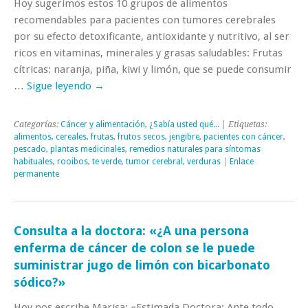
Hoy sugerimos estos 10 grupos de alimentos
recomendables para pacientes con tumores cerebrales
por su efecto detoxificante, antioxidante y nutritivo, al ser
ricos en vitaminas, minerales y grasas saludables: Frutas
cítricas: naranja, piña, kiwi y limón, que se puede consumir
…
Sigue leyendo
→
Categorías:
Cáncer y alimentación
,
¿Sabía usted qué...
| Etiquetas:
alimentos
,
cereales
,
frutas
,
frutos secos
,
jengibre
,
pacientes con cáncer
,
pescado
,
plantas medicinales
,
remedios naturales para síntomas
habituales
,
rooibos
,
te verde
,
tumor cerebral
,
verduras
|
Enlace
permanente
Consulta a la doctora: «¿A una persona
enferma de cáncer de colon se le puede
suministrar jugo de limón con bicarbonato
sódico?»
Hoy nos escribe Marisa: «Estimada Doctora: Ante todo