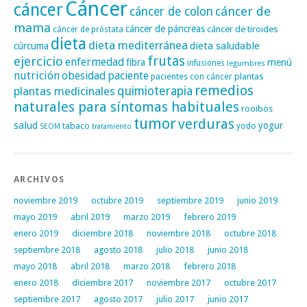
Cáncer
cáncer
cáncer de
cáncer de colon
mama
cáncer de páncreas
cáncer de tiroides
cáncer de próstata
dieta
dieta mediterránea
dieta saludable
cúrcuma
frutas
ejercicio
enfermedad
fibra
menú
infusiones
legumbres
nutrición
obesidad
paciente
pacientes con cáncer
plantas
remedios
plantas medicinales
quimioterapia
naturales para síntomas habituales
rooibos
tumor
verduras
salud
yogur
tabaco
yodo
SEOM
tratamiento
ARCHIVOS
noviembre 2019
octubre 2019
septiembre 2019
junio 2019
mayo 2019
abril 2019
marzo 2019
febrero 2019
enero 2019
diciembre 2018
noviembre 2018
octubre 2018
septiembre 2018
agosto 2018
julio 2018
junio 2018
mayo 2018
abril 2018
marzo 2018
febrero 2018
enero 2018
diciembre 2017
noviembre 2017
octubre 2017
septiembre 2017
agosto 2017
julio 2017
junio 2017