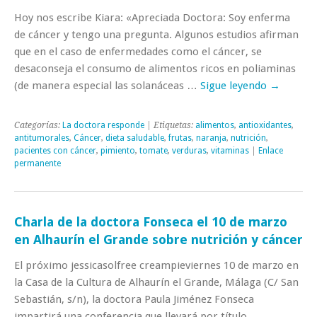
Hoy nos escribe Kiara: «Apreciada Doctora: Soy enferma
de cáncer y tengo una pregunta. Algunos estudios afirman
que en el caso de enfermedades como el cáncer, se
desaconseja el consumo de alimentos ricos en poliaminas
(de manera especial las solanáceas …
Sigue leyendo
→
Categorías:
La doctora responde
| Etiquetas:
alimentos
,
antioxidantes
,
antitumorales
,
Cáncer
,
dieta saludable
,
frutas
,
naranja
,
nutrición
,
pacientes con cáncer
,
pimiento
,
tomate
,
verduras
,
vitaminas
|
Enlace
permanente
Charla de la doctora Fonseca el 10 de marzo
en Alhaurín el Grande sobre nutrición y cáncer
El próximo jessicasolfree creampieviernes 10 de marzo en
la Casa de la Cultura de Alhaurín el Grande, Málaga (C/ San
Sebastián, s/n), la doctora Paula Jiménez Fonseca
impartirá una conferencia que llevará por título