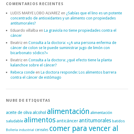
COMENTARIOS RECIENTES
LUDIS MARYE LOBO ALVAREZ
en
¿Sabías que el lino es un potente
concentrado de antioxidantes y un alimento con propiedades
antitumorales?
Eduardo villalba
en
La graviola no tiene propiedades contra el
cáncer
Beatriz
en
Consulta a la doctora: «¿A una persona enferma de
cáncer de colon se le puede suministrar jugo de limón con
bicarbonato sódico?»
Beatriz
en
Consulta a la doctora: ¿qué efecto tiene la planta
kalanchoe sobre el cáncer?
Rebeca conde
en
La doctora responde: Los alimentos barrera
contra el cáncer de estómago
NUBE DE ETIQUETAS
alimentación
alcohol
aceite de oliva
alimentación
alimentos
antitumorales
anticáncer
saludable
batidos
comer para vencer al
cereales
Bollería industrial