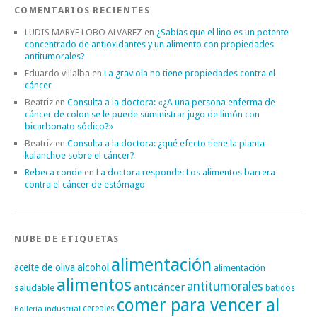
COMENTARIOS RECIENTES
LUDIS MARYE LOBO ALVAREZ
en
¿Sabías que el lino es un potente
concentrado de antioxidantes y un alimento con propiedades
antitumorales?
Eduardo villalba
en
La graviola no tiene propiedades contra el
cáncer
Beatriz
en
Consulta a la doctora: «¿A una persona enferma de
cáncer de colon se le puede suministrar jugo de limón con
bicarbonato sódico?»
Beatriz
en
Consulta a la doctora: ¿qué efecto tiene la planta
kalanchoe sobre el cáncer?
Rebeca conde
en
La doctora responde: Los alimentos barrera
contra el cáncer de estómago
NUBE DE ETIQUETAS
alimentación
alcohol
aceite de oliva
alimentación
alimentos
antitumorales
anticáncer
saludable
batidos
comer para vencer al
cereales
Bollería industrial