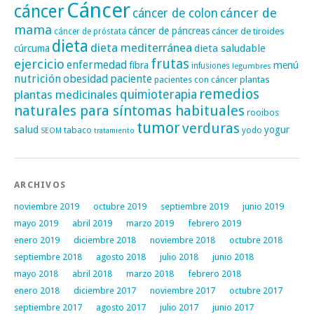
Cáncer
cáncer
cáncer de
cáncer de colon
mama
cáncer de páncreas
cáncer de tiroides
cáncer de próstata
dieta
dieta mediterránea
dieta saludable
cúrcuma
frutas
ejercicio
enfermedad
fibra
menú
infusiones
legumbres
nutrición
obesidad
paciente
pacientes con cáncer
plantas
remedios
plantas medicinales
quimioterapia
naturales para síntomas habituales
rooibos
tumor
verduras
salud
yogur
tabaco
yodo
SEOM
tratamiento
ARCHIVOS
noviembre 2019
octubre 2019
septiembre 2019
junio 2019
mayo 2019
abril 2019
marzo 2019
febrero 2019
enero 2019
diciembre 2018
noviembre 2018
octubre 2018
septiembre 2018
agosto 2018
julio 2018
junio 2018
mayo 2018
abril 2018
marzo 2018
febrero 2018
enero 2018
diciembre 2017
noviembre 2017
octubre 2017
septiembre 2017
agosto 2017
julio 2017
junio 2017