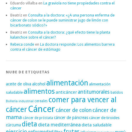
Eduardo villalba
en
La graviola no tiene propiedades contra el
cáncer
Beatriz
en
Consulta a la doctora: «¿A una persona enferma de
cáncer de colon se le puede suministrar jugo de limón con
bicarbonato sódico?»
Beatriz
en
Consulta a la doctora: ¿qué efecto tiene la planta
kalanchoe sobre el cáncer?
Rebeca conde
en
La doctora responde: Los alimentos barrera
contra el cáncer de estómago
NUBE DE ETIQUETAS
alimentación
alcohol
aceite de oliva
alimentación
alimentos
antitumorales
anticáncer
saludable
batidos
comer para vencer al
cereales
Bollería industrial
Cáncer
cáncer
cáncer de
cáncer de colon
mama
cáncer de páncreas
cáncer de tiroides
cáncer de próstata
dieta
dieta mediterránea
dieta saludable
cúrcuma
frutas
ejercicio
enfermedad