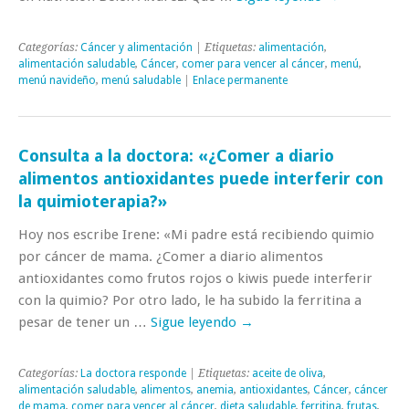
Categorías:
Cáncer y alimentación
| Etiquetas:
alimentación
,
alimentación saludable
,
Cáncer
,
comer para vencer al cáncer
,
menú
,
menú navideño
,
menú saludable
|
Enlace permanente
Consulta a la doctora: «¿Comer a diario
alimentos antioxidantes puede interferir con
la quimioterapia?»
Hoy nos escribe Irene: «Mi padre está recibiendo quimio
por cáncer de mama. ¿Comer a diario alimentos
antioxidantes como frutos rojos o kiwis puede interferir
con la quimio? Por otro lado, le ha subido la ferritina a
pesar de tener un …
Sigue leyendo
→
Categorías:
La doctora responde
| Etiquetas:
aceite de oliva
,
alimentación saludable
,
alimentos
,
anemia
,
antioxidantes
,
Cáncer
,
cáncer
de mama
,
comer para vencer al cáncer
,
dieta saludable
,
ferritina
,
frutas
,