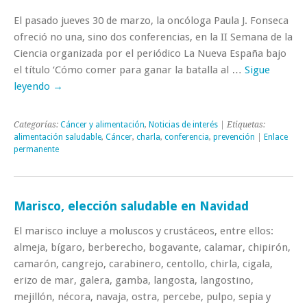
El pasado jueves 30 de marzo, la oncóloga Paula J. Fonseca
ofreció no una, sino dos conferencias, en la II Semana de la
Ciencia organizada por el periódico La Nueva España bajo
el título ‘Cómo comer para ganar la batalla al …
Sigue
leyendo
→
Categorías:
Cáncer y alimentación
,
Noticias de interés
| Etiquetas:
alimentación saludable
,
Cáncer
,
charla
,
conferencia
,
prevención
|
Enlace
permanente
Marisco, elección saludable en Navidad
El marisco incluye a moluscos y crustáceos, entre ellos:
almeja, bígaro, berberecho, bogavante, calamar, chipirón,
camarón, cangrejo, carabinero, centollo, chirla, cigala,
erizo de mar, galera, gamba, langosta, langostino,
mejillón, nécora, navaja, ostra, percebe, pulpo, sepia y