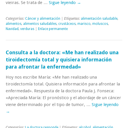
vieiras. Se trata de …
Sigue leyendo
→
Categorías:
Cáncer y alimentación
| Etiquetas:
alimentación saludable
,
alimentos
,
alimentos saludables
,
crustáceos
,
marisco
,
moluscos
,
Navidad
,
verduras
|
Enlace permanente
Consulta a la doctora: «Me han realizado una
tiroidectomía total y quisiera información
para afrontar la enfermedad»
Hoy nos escribe María: «Me han realizado una
tiroidectomía total. Quisiera información para afrontar la
enfermedad». Respuesta de la doctora Paula J. Fonseca:
«Apreciada María: El pronóstico y el abordaje de un cáncer
viene determinado por el tipo de tumor, …
Sigue leyendo
→
Categorías:
La doctora responde
| Etiquetas:
alcohol
,
alimentación