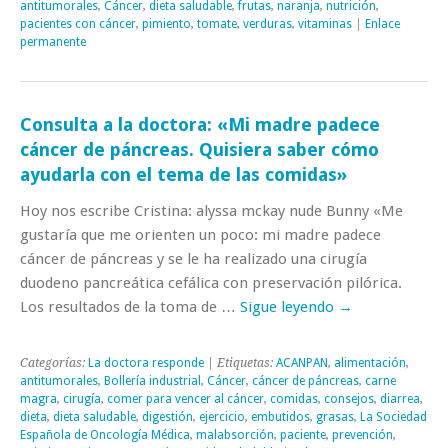
antitumorales
,
Cáncer
,
dieta saludable
,
frutas
,
naranja
,
nutrición
,
pacientes con cáncer
,
pimiento
,
tomate
,
verduras
,
vitaminas
|
Enlace
permanente
Consulta a la doctora: «Mi madre padece
cáncer de páncreas. Quisiera saber cómo
ayudarla con el tema de las comidas»
Hoy nos escribe Cristina: alyssa mckay nude Bunny «Me
gustaría que me orienten un poco: mi madre padece
cáncer de páncreas y se le ha realizado una cirugía
duodeno pancreática cefálica con preservación pilórica.
Los resultados de la toma de …
Sigue leyendo
→
Categorías:
La doctora responde
| Etiquetas:
ACANPAN
,
alimentación
,
antitumorales
,
Bollería industrial
,
Cáncer
,
cáncer de páncreas
,
carne
magra
,
cirugía
,
comer para vencer al cáncer
,
comidas
,
consejos
,
diarrea
,
dieta
,
dieta saludable
,
digestión
,
ejercicio
,
embutidos
,
grasas
,
La Sociedad
Española de Oncología Médica
,
malabsorción
,
paciente
,
prevención
,