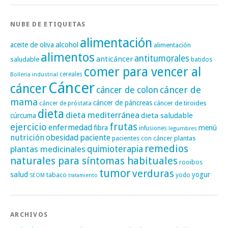
NUBE DE ETIQUETAS
alimentación
alcohol
aceite de oliva
alimentación
alimentos
antitumorales
anticáncer
saludable
batidos
comer para vencer al
cereales
Bollería industrial
Cáncer
cáncer
cáncer de
cáncer de colon
mama
cáncer de páncreas
cáncer de tiroides
cáncer de próstata
dieta
dieta mediterránea
dieta saludable
cúrcuma
frutas
ejercicio
enfermedad
fibra
menú
infusiones
legumbres
nutrición
obesidad
paciente
pacientes con cáncer
plantas
remedios
plantas medicinales
quimioterapia
naturales para síntomas habituales
rooibos
tumor
verduras
salud
yogur
tabaco
yodo
SEOM
tratamiento
ARCHIVOS