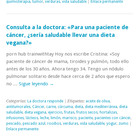
quimioterapia
,
tumor
,
verduras
,
vida saludable
|
Enlace permanente
Consulta a la doctora: «Para una paciente de
cáncer, ¿sería saludable llevar una dieta
vegana?»
porn hub trainwithtay Hoy nos escribe Cristina: «Soy
paciente de cáncer de mama, tiroides y pulmón, todo ello
antes de los 30 años. Ahora tengo 34. Tengo un nódulo
pulmonar solitario desde hace cerca de 2 años que espero
no …
Sigue leyendo
→
Categorías:
La doctora responde
| Etiquetas:
aceite de oliva
,
antitumorales
,
Cáncer
,
carne
,
cúrcuma
,
dieta
,
dieta mediterránea
,
dieta
saludable
,
dieta vegana
,
ejercicio
,
frutas
,
frutos secos
,
hortalizas
,
infusiones
,
lácteos
,
leche
,
limón
,
marisco
,
paciente
,
pacientes con cáncer
,
pescado
,
pescado azul
,
rooibos
,
verduras
,
vida saludable
,
yogur
,
zumo
|
Enlace permanente