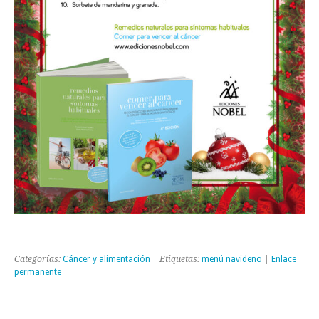
Categorías:
Cáncer y alimentación
| Etiquetas:
menú navideño
|
Enlace
permanente