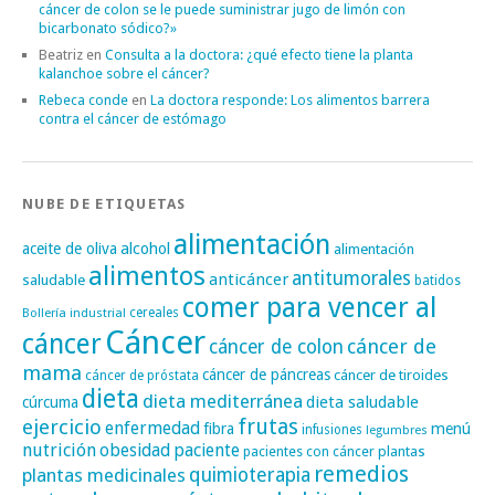
cáncer de colon se le puede suministrar jugo de limón con
bicarbonato sódico?»
Beatriz
en
Consulta a la doctora: ¿qué efecto tiene la planta
kalanchoe sobre el cáncer?
Rebeca conde
en
La doctora responde: Los alimentos barrera
contra el cáncer de estómago
NUBE DE ETIQUETAS
alimentación
alcohol
aceite de oliva
alimentación
alimentos
antitumorales
anticáncer
saludable
batidos
comer para vencer al
cereales
Bollería industrial
Cáncer
cáncer
cáncer de
cáncer de colon
mama
cáncer de páncreas
cáncer de tiroides
cáncer de próstata
dieta
dieta mediterránea
dieta saludable
cúrcuma
frutas
ejercicio
enfermedad
fibra
menú
infusiones
legumbres
nutrición
obesidad
paciente
pacientes con cáncer
plantas
remedios
plantas medicinales
quimioterapia