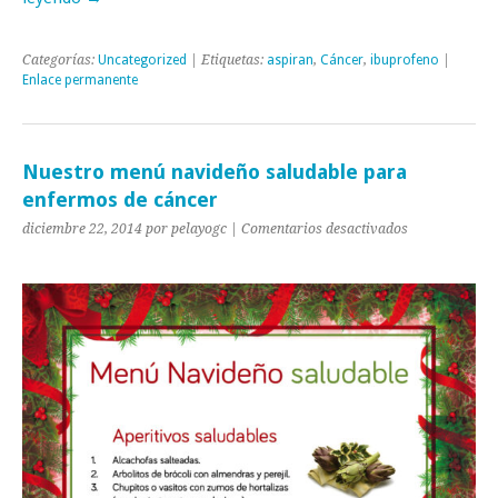
Categorías:
Uncategorized
| Etiquetas:
aspiran
,
Cáncer
,
ibuprofeno
|
Enlace permanente
Nuestro menú navideño saludable para
enfermos de cáncer
en
diciembre 22, 2014 por pelayogc |
Comentarios desactivados
Nuestro
menú
navideño
saludable
para
enfermos
de
cáncer