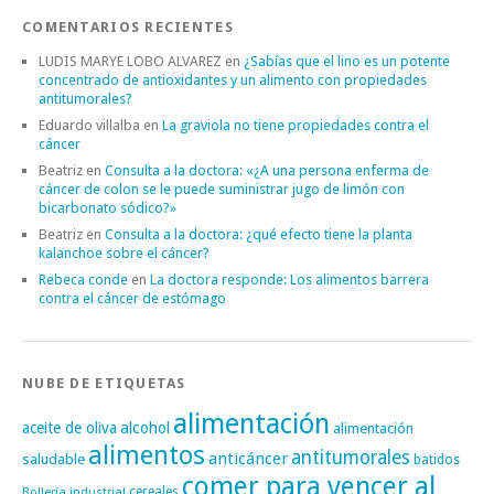
COMENTARIOS RECIENTES
LUDIS MARYE LOBO ALVAREZ
en
¿Sabías que el lino es un potente
concentrado de antioxidantes y un alimento con propiedades
antitumorales?
Eduardo villalba
en
La graviola no tiene propiedades contra el
cáncer
Beatriz
en
Consulta a la doctora: «¿A una persona enferma de
cáncer de colon se le puede suministrar jugo de limón con
bicarbonato sódico?»
Beatriz
en
Consulta a la doctora: ¿qué efecto tiene la planta
kalanchoe sobre el cáncer?
Rebeca conde
en
La doctora responde: Los alimentos barrera
contra el cáncer de estómago
NUBE DE ETIQUETAS
alimentación
alcohol
aceite de oliva
alimentación
alimentos
antitumorales
anticáncer
saludable
batidos
comer para vencer al
cereales
Bollería industrial