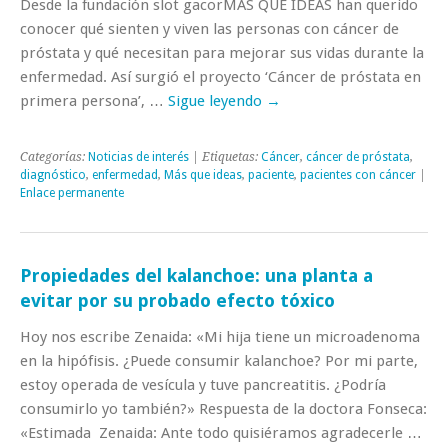
Desde la fundación slot gacorMÁS QUE IDEAS han querido
conocer qué sienten y viven las personas con cáncer de
próstata y qué necesitan para mejorar sus vidas durante la
enfermedad. Así surgió el proyecto ‘Cáncer de próstata en
primera persona’, …
Sigue leyendo
→
Categorías:
Noticias de interés
| Etiquetas:
Cáncer
,
cáncer de próstata
,
diagnóstico
,
enfermedad
,
Más que ideas
,
paciente
,
pacientes con cáncer
|
Enlace permanente
Propiedades del kalanchoe: una planta a
evitar por su probado efecto tóxico
Hoy nos escribe Zenaida: «Mi hija tiene un microadenoma
en la hipófisis. ¿Puede consumir kalanchoe? Por mi parte,
estoy operada de vesícula y tuve pancreatitis. ¿Podría
consumirlo yo también?» Respuesta de la doctora Fonseca:
«Estimada Zenaida: Ante todo quisiéramos agradecerle …