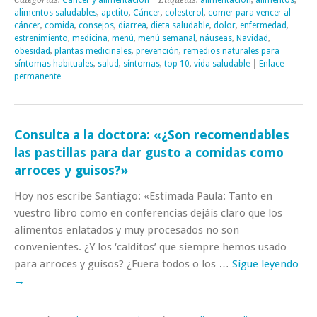
Categorías:
Cáncer y alimentación
| Etiquetas:
alimentación
,
alimentos
,
alimentos saludables
,
apetito
,
Cáncer
,
colesterol
,
comer para vencer al
cáncer
,
comida
,
consejos
,
diarrea
,
dieta saludable
,
dolor
,
enfermedad
,
estreñimiento
,
medicina
,
menú
,
menú semanal
,
náuseas
,
Navidad
,
obesidad
,
plantas medicinales
,
prevención
,
remedios naturales para
síntomas habituales
,
salud
,
síntomas
,
top 10
,
vida saludable
|
Enlace
permanente
Consulta a la doctora: «¿Son recomendables
las pastillas para dar gusto a comidas como
arroces y guisos?»
Hoy nos escribe Santiago: «Estimada Paula: Tanto en
vuestro libro como en conferencias dejáis claro que los
alimentos enlatados y muy procesados no son
convenientes. ¿Y los ‘calditos’ que siempre hemos usado
para arroces y guisos? ¿Fuera todos o los …
Sigue leyendo
→