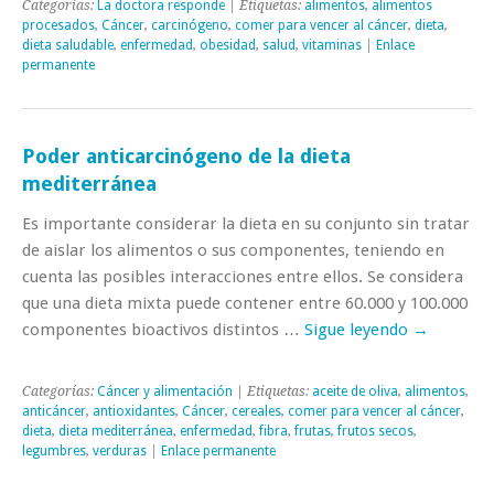
Categorías:
La doctora responde
| Etiquetas:
alimentos
,
alimentos
procesados
,
Cáncer
,
carcinógeno
,
comer para vencer al cáncer
,
dieta
,
dieta saludable
,
enfermedad
,
obesidad
,
salud
,
vitaminas
|
Enlace
permanente
Poder anticarcinógeno de la dieta
mediterránea
Es importante considerar la dieta en su conjunto sin tratar
de aislar los alimentos o sus componentes, teniendo en
cuenta las posibles interacciones entre ellos. Se considera
que una dieta mixta puede contener entre 60.000 y 100.000
componentes bioactivos distintos …
Sigue leyendo
→
Categorías:
Cáncer y alimentación
| Etiquetas:
aceite de oliva
,
alimentos
,
anticáncer
,
antioxidantes
,
Cáncer
,
cereales
,
comer para vencer al cáncer
,
dieta
,
dieta mediterránea
,
enfermedad
,
fibra
,
frutas
,
frutos secos
,
legumbres
,
verduras
|
Enlace permanente