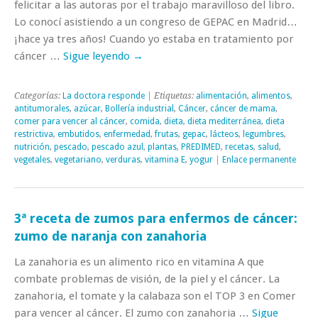
felicitar a las autoras por el trabajo maravilloso del libro.
Lo conocí asistiendo a un congreso de GEPAC en Madrid…
¡hace ya tres años! Cuando yo estaba en tratamiento por
cáncer …
Sigue leyendo
→
Categorías:
La doctora responde
| Etiquetas:
alimentación
,
alimentos
,
antitumorales
,
azúcar
,
Bollería industrial
,
Cáncer
,
cáncer de mama
,
comer para vencer al cáncer
,
comida
,
dieta
,
dieta mediterránea
,
dieta
restrictiva
,
embutidos
,
enfermedad
,
frutas
,
gepac
,
lácteos
,
legumbres
,
nutrición
,
pescado
,
pescado azul
,
plantas
,
PREDIMED
,
recetas
,
salud
,
vegetales
,
vegetariano
,
verduras
,
vitamina E
,
yogur
|
Enlace permanente
3ª receta de zumos para enfermos de cáncer:
zumo de naranja con zanahoria
La zanahoria es un alimento rico en vitamina A que
combate problemas de visión, de la piel y el cáncer. La
zanahoria, el tomate y la calabaza son el TOP 3 en Comer
para vencer al cáncer. El zumo con zanahoria …
Sigue