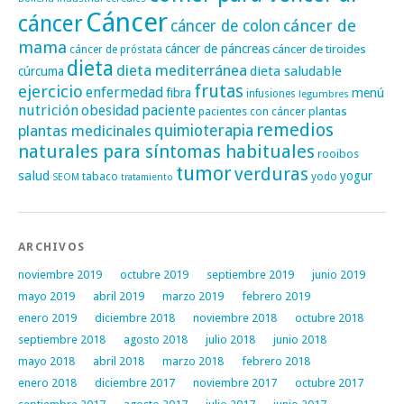
Cáncer
cáncer
cáncer de
cáncer de colon
mama
cáncer de páncreas
cáncer de tiroides
cáncer de próstata
dieta
dieta mediterránea
dieta saludable
cúrcuma
frutas
ejercicio
enfermedad
fibra
menú
infusiones
legumbres
nutrición
obesidad
paciente
pacientes con cáncer
plantas
remedios
plantas medicinales
quimioterapia
naturales para síntomas habituales
rooibos
tumor
verduras
salud
yogur
tabaco
yodo
SEOM
tratamiento
ARCHIVOS
noviembre 2019
octubre 2019
septiembre 2019
junio 2019
mayo 2019
abril 2019
marzo 2019
febrero 2019
enero 2019
diciembre 2018
noviembre 2018
octubre 2018
septiembre 2018
agosto 2018
julio 2018
junio 2018
mayo 2018
abril 2018
marzo 2018
febrero 2018
enero 2018
diciembre 2017
noviembre 2017
octubre 2017