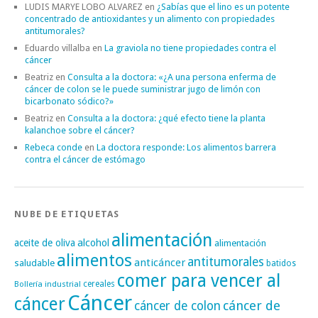
LUDIS MARYE LOBO ALVAREZ
en
¿Sabías que el lino es un potente
concentrado de antioxidantes y un alimento con propiedades
antitumorales?
Eduardo villalba
en
La graviola no tiene propiedades contra el
cáncer
Beatriz
en
Consulta a la doctora: «¿A una persona enferma de
cáncer de colon se le puede suministrar jugo de limón con
bicarbonato sódico?»
Beatriz
en
Consulta a la doctora: ¿qué efecto tiene la planta
kalanchoe sobre el cáncer?
Rebeca conde
en
La doctora responde: Los alimentos barrera
contra el cáncer de estómago
NUBE DE ETIQUETAS
alimentación
alcohol
aceite de oliva
alimentación
alimentos
antitumorales
anticáncer
saludable
batidos
comer para vencer al
cereales
Bollería industrial
Cáncer
cáncer
cáncer de
cáncer de colon