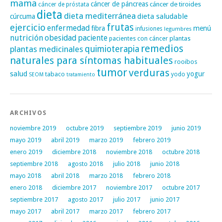
mama
cáncer de páncreas
cáncer de tiroides
cáncer de próstata
dieta
dieta mediterránea
dieta saludable
cúrcuma
frutas
ejercicio
enfermedad
fibra
menú
infusiones
legumbres
nutrición
obesidad
paciente
pacientes con cáncer
plantas
remedios
plantas medicinales
quimioterapia
naturales para síntomas habituales
rooibos
tumor
verduras
salud
yogur
tabaco
yodo
SEOM
tratamiento
ARCHIVOS
noviembre 2019
octubre 2019
septiembre 2019
junio 2019
mayo 2019
abril 2019
marzo 2019
febrero 2019
enero 2019
diciembre 2018
noviembre 2018
octubre 2018
septiembre 2018
agosto 2018
julio 2018
junio 2018
mayo 2018
abril 2018
marzo 2018
febrero 2018
enero 2018
diciembre 2017
noviembre 2017
octubre 2017
septiembre 2017
agosto 2017
julio 2017
junio 2017
mayo 2017
abril 2017
marzo 2017
febrero 2017