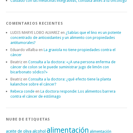
Cuidado con las medicinas integrativas, consulta antes a tu oncólogo
COMENTARIOS RECIENTES
LUDIS MARYE LOBO ALVAREZ
en
¿Sabías que el lino es un potente
concentrado de antioxidantes y un alimento con propiedades
antitumorales?
Eduardo villalba
en
La graviola no tiene propiedades contra el
cáncer
Beatriz
en
Consulta a la doctora: «¿A una persona enferma de
cáncer de colon se le puede suministrar jugo de limón con
bicarbonato sódico?»
Beatriz
en
Consulta a la doctora: ¿qué efecto tiene la planta
kalanchoe sobre el cáncer?
Rebeca conde
en
La doctora responde: Los alimentos barrera
contra el cáncer de estómago
NUBE DE ETIQUETAS
alimentación
alcohol
aceite de oliva
alimentación