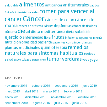
alimentos
antitumorales
anticáncer
saludable
batidos
comer para vencer al
cereales
Bollería industrial
Cáncer
cáncer
cáncer de
cáncer de colon
mama
cáncer de páncreas
cáncer de tiroides
cáncer de próstata
dieta
dieta mediterránea
dieta saludable
cúrcuma
frutas
ejercicio
enfermedad
fibra
menú
infusiones
legumbres
nutrición
obesidad
paciente
pacientes con cáncer
plantas
remedios
plantas medicinales
quimioterapia
naturales para síntomas habituales
rooibos
tumor
verduras
salud
yogur
tabaco
yodo
SEOM
tratamiento
ARCHIVOS
noviembre 2019
octubre 2019
septiembre 2019
junio 2019
mayo 2019
abril 2019
marzo 2019
febrero 2019
enero 2019
diciembre 2018
noviembre 2018
octubre 2018
septiembre 2018
agosto 2018
julio 2018
junio 2018