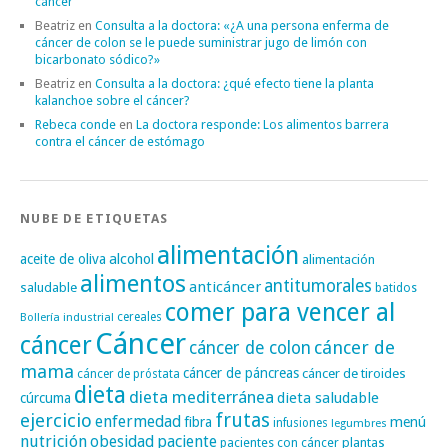
cáncer
Beatriz
en
Consulta a la doctora: «¿A una persona enferma de
cáncer de colon se le puede suministrar jugo de limón con
bicarbonato sódico?»
Beatriz
en
Consulta a la doctora: ¿qué efecto tiene la planta
kalanchoe sobre el cáncer?
Rebeca conde
en
La doctora responde: Los alimentos barrera
contra el cáncer de estómago
NUBE DE ETIQUETAS
alimentación
alcohol
aceite de oliva
alimentación
alimentos
antitumorales
anticáncer
saludable
batidos
comer para vencer al
cereales
Bollería industrial
Cáncer
cáncer
cáncer de
cáncer de colon
mama
cáncer de páncreas
cáncer de tiroides
cáncer de próstata
dieta
dieta mediterránea
dieta saludable
cúrcuma
frutas
ejercicio
enfermedad
fibra
menú
infusiones
legumbres
nutrición
obesidad
paciente
pacientes con cáncer
plantas