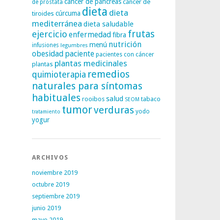
cáncer de páncreas
cáncer de
de próstata
dieta
dieta
tiroides
cúrcuma
mediterránea
dieta saludable
frutas
ejercicio
enfermedad
fibra
nutrición
menú
infusiones
legumbres
obesidad
paciente
pacientes con cáncer
plantas medicinales
plantas
remedios
quimioterapia
naturales para síntomas
habituales
salud
rooibos
tabaco
SEOM
tumor
verduras
yodo
tratamiento
yogur
ARCHIVOS
noviembre 2019
octubre 2019
septiembre 2019
junio 2019
mayo 2019