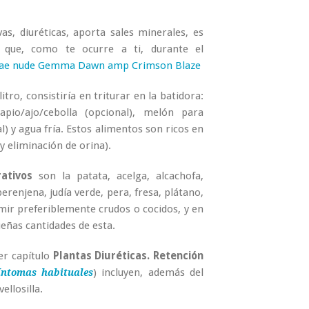
as, diuréticas, aporta sales minerales, es
 que, como te ocurre a ti, durante el
 rae nude Gemma Dawn amp Crimson Blaze
itro, consistiría en triturar en la batidora:
pio/ajo/cebolla (opcional), melón para
l) y agua fría. Estos alimentos son ricos en
 y eliminación de orina).
ativos
son la patata, acelga, alcachofa,
erenjena, judía verde, pera, fresa, plátano,
ir preferiblemente crudos o cocidos, y en
ueñas cantidades de esta.
ver capítulo
Plantas Diuréticas. Retención
) incluyen, además del
íntomas habituales
ellosilla.