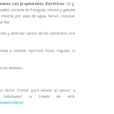
inales con propiedades diuréticas
: 50 g.
 abedul, corteza de frángula, menta y gatuña
 mezcla por vaso de agua, hervir, reposar
l día.
he y alternar varios de los alimentos con
da y realizar ejercicio físico regular, si
ores deseos».
s libros ‘Comer para vencer al cáncer’ y
s habituales’ a través de este
nuestrolibro/