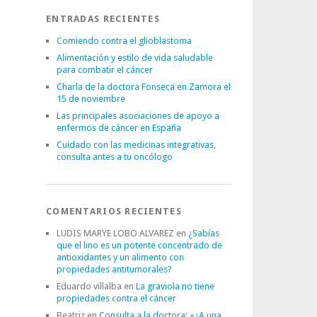
ENTRADAS RECIENTES
Comiendo contra el glioblastoma
Alimentación y estilo de vida saludable
para combatir el cáncer
Charla de la doctora Fonseca en Zamora el
15 de noviembre
Las principales asociaciones de apoyo a
enfermos de cáncer en España
Cuidado con las medicinas integrativas,
consulta antes a tu oncólogo
COMENTARIOS RECIENTES
LUDIS MARYE LOBO ALVAREZ
en
¿Sabías
que el lino es un potente concentrado de
antioxidantes y un alimento con
propiedades antitumorales?
Eduardo villalba
en
La graviola no tiene
propiedades contra el cáncer
Beatriz
en
Consulta a la doctora: «¿A una