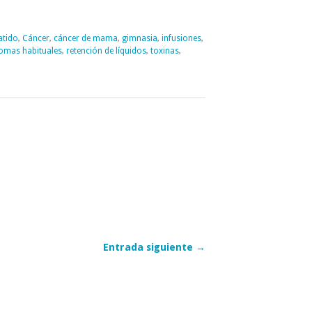
atido
,
Cáncer
,
cáncer de mama
,
gimnasia
,
infusiones
,
tomas habituales
,
retención de líquidos
,
toxinas
,
Entrada siguiente →