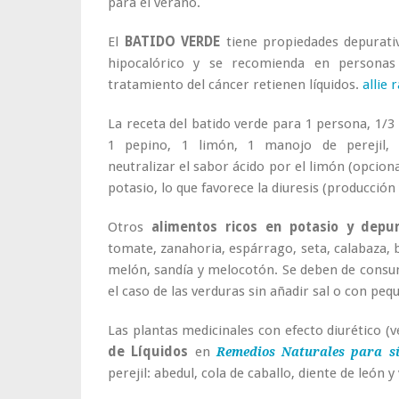
para el verano.
El
BATIDO VERDE
tiene propiedades depurativ
hipocalórico y se recomienda en personas
tratamiento del cáncer retienen líquidos.
allie
La
receta del batido verde
para 1 persona, 1/3 l
1 pepino, 1 limón, 1 manojo de perejil, a
neutralizar el sabor ácido por el limón (opciona
potasio, lo que favorece la diuresis (producción
Otros
alimentos ricos en potasio y depur
tomate, zanahoria, espárrago, seta, calabaza, b
melón, sandía y melocotón. Se deben de consum
el caso de las verduras sin añadir sal o con peq
Las plantas medicinales con efecto diurético (
de Líquidos
en
Remedios Naturales para s
perejil: abedul, cola de caballo, diente de león y v