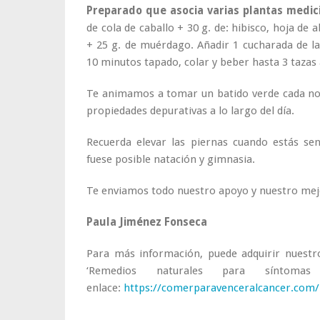
Preparado que asocia varias plantas medic
de cola de caballo + 30 g. de: hibisco, hoja de
+ 25 g. de muérdago. Añadir 1 cucharada de la
10 minutos tapado, colar y beber hasta 3 tazas a
Te animamos a tomar un batido verde cada noc
propiedades depurativas a lo largo del día.
Recuerda elevar las piernas cuando estás senta
fuese posible natación y gimnasia.
Te enviamos todo nuestro apoyo y nuestro mej
Paula Jiménez Fonseca
Para más información, puede adquirir nuestro
‘Remedios naturales para síntoma
enlace:
https://comerparavenceralcancer.com/