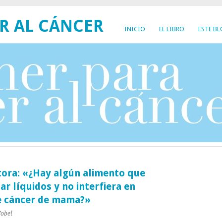
R AL CÁNCER
INICIO
EL LIBRO
ESTE B
tora: «¿Hay algún alimento que
ar líquidos y no interfiera en
e cáncer de mama?»
Nobel