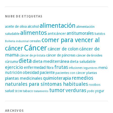
NUBE DE ETIQUETAS
alimentación
alcohol
aceite de oliva
alimentación
alimentos
antitumorales
anticáncer
saludable
batidos
comer para vencer al
cereales
Bollería industrial
Cáncer
cáncer
cáncer de
cáncer de colon
mama
cáncer de páncreas
cáncer de tiroides
cáncer de próstata
dieta
dieta mediterránea
dieta saludable
cúrcuma
frutas
ejercicio
enfermedad
fibra
menú
infusiones
legumbres
nutrición
obesidad
paciente
pacientes con cáncer
plantas
remedios
plantas medicinales
quimioterapia
naturales para síntomas habituales
rooibos
tumor
verduras
salud
yogur
tabaco
yodo
SEOM
tratamiento
ARCHIVOS