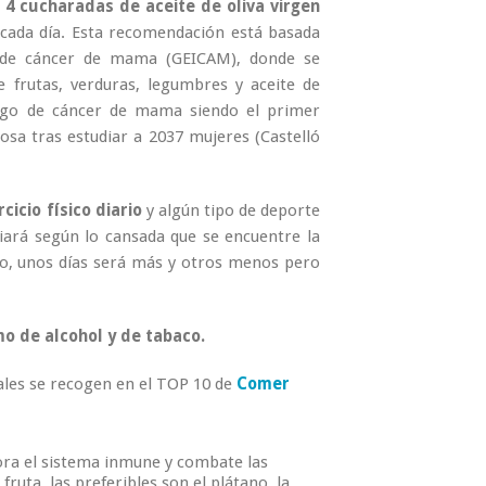
 4 cucharadas de aceite de oliva virgen
cada día. Esta recomendación está basada
 de cáncer de mama (GEICAM), donde se
 frutas, verduras, legumbres y aceite de
esgo de cáncer de mama siendo el primer
osa tras estudiar a 2037 mujeres (Castelló
rcicio físico diario
y algún tipo de deporte
iará según lo cansada que se encuentre la
nto, unos días será más y otros menos pero
mo de alcohol y de tabaco.
les se recogen en el TOP 10 de
Comer
jora el sistema inmune y combate las
ruta, las preferibles son el plátano, la