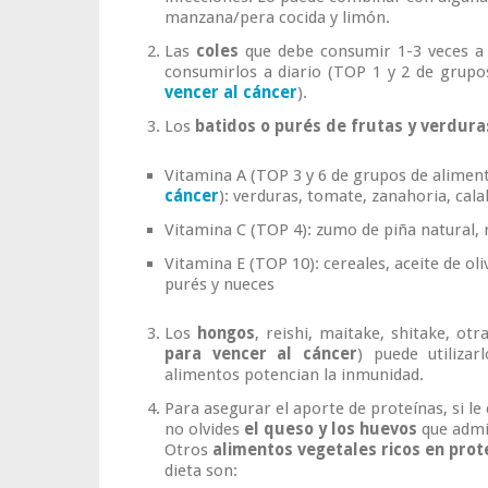
manzana/pera cocida y limón.
Las
coles
que debe consumir 1-3 veces a
consumirlos a diario (TOP 1 y 2 de grupo
vencer al cáncer
).
Los
batidos o purés de frutas y verdura
Vitamina A (TOP 3 y 6 de grupos de alimen
cáncer
): verduras, tomate, zanahoria, cala
Vitamina C (TOP 4): zumo de piña natural, 
Vitamina E (TOP 10): cereales, aceite de ol
purés y nueces
Los
hongos
, reishi, maitake, shitake, o
para vencer al cáncer
) puede utiliza
alimentos potencian la inmunidad.
Para asegurar el aporte de proteínas, si l
no olvides
el queso y los huevos
que admi
Otros
alimentos vegetales ricos en prot
dieta son: