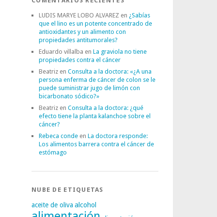
COMENTARIOS RECIENTES
LUDIS MARYE LOBO ALVAREZ
en
¿Sabías
que el lino es un potente concentrado de
antioxidantes y un alimento con
propiedades antitumorales?
Eduardo villalba
en
La graviola no tiene
propiedades contra el cáncer
Beatriz
en
Consulta a la doctora: «¿A una
persona enferma de cáncer de colon se le
puede suministrar jugo de limón con
bicarbonato sódico?»
Beatriz
en
Consulta a la doctora: ¿qué
efecto tiene la planta kalanchoe sobre el
cáncer?
Rebeca conde
en
La doctora responde:
Los alimentos barrera contra el cáncer de
estómago
NUBE DE ETIQUETAS
alcohol
aceite de oliva
alimentación