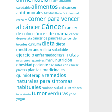
alimentación
alimentos
anticáncer
saludable
antitumorales
batidos
Bollería industrial
comer para vencer
cereales
Cáncer
al cáncer
cáncer
cáncer de mama
de colon
cáncer
cáncer de páncreas
cáncer de
de próstata
dieta
dieta
tiroides
cúrcuma
mediterránea
dieta saludable
frutas
ejercicio
enfermedad
fibra
nutrición
menú
infusiones
legumbres
obesidad
paciente
pacientes con cáncer
plantas medicinales
plantas
remedios
quimioterapia
naturales para síntomas
habituales
salud
rooibos
tabaco
SEOM
tumor
verduras
yodo
tratamiento
yogur