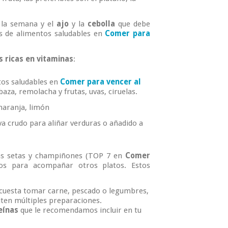
 la semana y el
ajo
y la
cebolla
que debe
s de alimentos saludables en
Comer para
s ricas en vitaminas
:
tos saludables en
Comer para vencer al
baza, remolacha y frutas, uvas, ciruelas.
naranja, limón
iva crudo para aliñar verduras o añadido a
tras setas y champiñones (TOP 7 en
Comer
rlos para acompañar otros platos. Estos
e cuesta tomar carne, pescado o legumbres,
ten múltiples preparaciones.
eínas
que le recomendamos incluir en tu