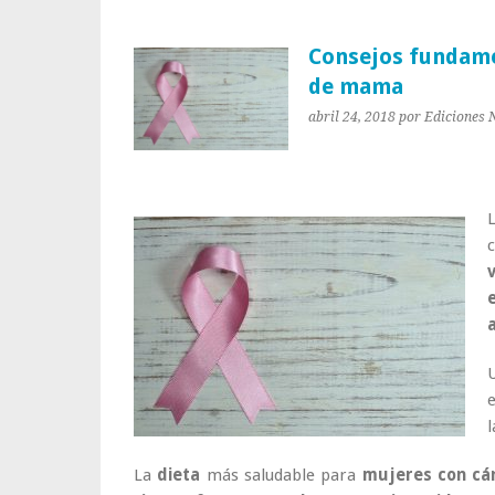
Consejos fundame
de mama
abril 24, 2018
por Ediciones 
U
e
l
La
dieta
más saludable para
mujeres con c