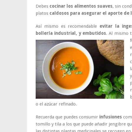
Debes
cocinar los alimentos suaves
, sin con
platos
caldosos para asegurar el aporte de 
Así mismo es recomendable
evitar la inge
bollería industrial, y embutidos
. Al mismo 
m
o el azúcar refinado.
Recuerda que puedes consumir
infusiones
como
tomillo y tila a los que puede añadir jengibre 
las distintas plantas medicinales se recogen en