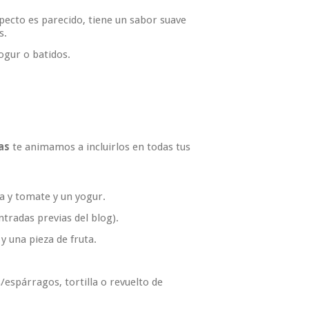
specto es parecido, tiene un sabor suave
s.
ogur o batidos.
as
te animamos a incluirlos en todas tus
iva y tomate y un yogur.
ntradas previas del blog).
 una pieza de fruta.
/espárragos, tortilla o revuelto de