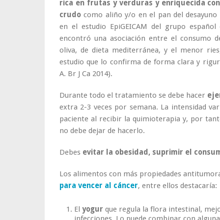
rica en frutas y verduras y enriquecida con
crudo
como aliño y/o en el pan del desayuno 
en el estudio EpiGEICAM del grupo español
encontró una asociación entre el consumo de
oliva, de dieta mediterránea, y el menor ri
estudio que lo confirma de forma clara y rigur
A. Br J Ca 2014).
Durante todo el tratamiento se debe hacer
eje
extra 2-3 veces por semana. La intensidad var
paciente al recibir la quimioterapia y, por ta
no debe dejar de hacerlo.
Debes
evitar la obesidad, suprimir el consu
Los alimentos con más propiedades antitumora
para vencer al cáncer
, entre ellos destacaría:
El
yogur
que regula la flora intestinal, me
infecciones. Lo puede combinar con alguna f