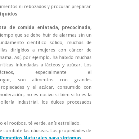
dimentos ni rebozados y procurar preparar
líquidos
.
sta de comida enlatada, precocinada,
tiempo que se debe huir de alarmas sin un
fundamento científico sólido, mu
chas de
ellas dirigidos a mujeres con cáncer de
mama. Así, por ejemplo, ha habido muchas
críticas infundadas a lácteos y azúcar. Los
lácteos, especialmente el
yogur, son alimentos con grandes
propiedades y el azúcar, consumido con
oderación, no es nocivo si bien si lo es la
bollería industrial, los dulces procesados
 el rooibos, té verde, anís estrellado,
que combate las náuseas. Las propiedades de
Remedios Naturales para síntomas