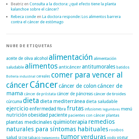
Beatriz
en
Consulta a la doctora: ¿qué efecto tiene la planta
kalanchoe sobre el cáncer?
Rebeca conde
en
La doctora responde: Los alimentos barrera
contra el cáncer de estómago
NUBE DE ETIQUETAS
alimentación
alcohol
aceite de oliva
alimentación
alimentos
antitumorales
anticáncer
saludable
batidos
comer para vencer al
cereales
Bollería industrial
Cáncer
cáncer
cáncer de
cáncer de colon
mama
cáncer de páncreas
cáncer de tiroides
cáncer de próstata
dieta
dieta mediterránea
dieta saludable
cúrcuma
frutas
ejercicio
enfermedad
fibra
menú
infusiones
legumbres
nutrición
obesidad
paciente
pacientes con cáncer
plantas
remedios
plantas medicinales
quimioterapia
naturales para síntomas habituales
rooibos
tumor
verduras
salud
yogur
tabaco
yodo
SEOM
tratamiento