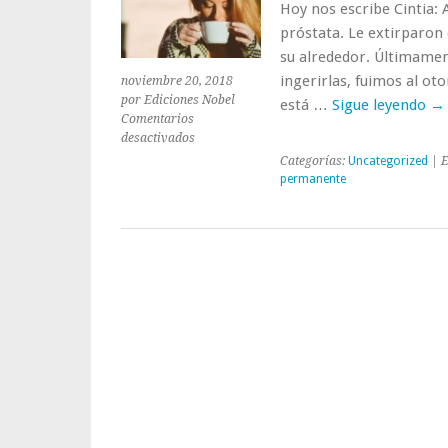
Hoy nos escribe Cintia: 
próstata. Le extirparon 
su alrededor. Últimamen
ingerirlas, fuimos al o
noviembre 20, 2018
por Ediciones Nobel
está …
Sigue leyendo
→
Comentarios
en
desactivados
Un
Categorías:
Uncategorized
| E
menú
permanente
para
las
dificultades
al
tragar