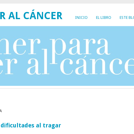
R AL CÁNCER
INICIO
EL LIBRO
ESTE B
A
dificultades al tragar