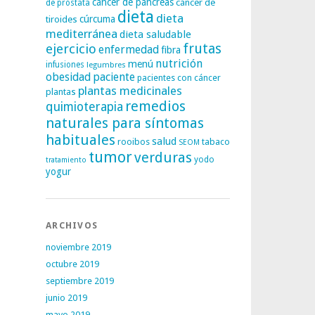
cáncer de páncreas
cáncer de
de próstata
dieta
dieta
tiroides
cúrcuma
mediterránea
dieta saludable
frutas
ejercicio
enfermedad
fibra
nutrición
menú
infusiones
legumbres
obesidad
paciente
pacientes con cáncer
plantas medicinales
plantas
remedios
quimioterapia
naturales para síntomas
habituales
salud
rooibos
tabaco
SEOM
tumor
verduras
yodo
tratamiento
yogur
ARCHIVOS
noviembre 2019
octubre 2019
septiembre 2019
junio 2019
mayo 2019