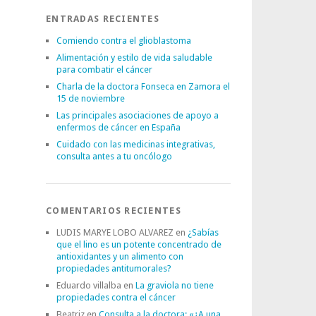
ENTRADAS RECIENTES
Comiendo contra el glioblastoma
Alimentación y estilo de vida saludable
para combatir el cáncer
Charla de la doctora Fonseca en Zamora el
15 de noviembre
Las principales asociaciones de apoyo a
enfermos de cáncer en España
Cuidado con las medicinas integrativas,
consulta antes a tu oncólogo
COMENTARIOS RECIENTES
LUDIS MARYE LOBO ALVAREZ
en
¿Sabías
que el lino es un potente concentrado de
antioxidantes y un alimento con
propiedades antitumorales?
Eduardo villalba
en
La graviola no tiene
propiedades contra el cáncer
Beatriz
en
Consulta a la doctora: «¿A una