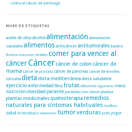
contra el cáncer de estómago
NUBE DE ETIQUETAS
alimentación
alcohol
aceite de oliva
alimentación
alimentos
antitumorales
anticáncer
saludable
batidos
comer para vencer al
cereales
Bollería industrial
Cáncer
cáncer
cáncer de
cáncer de colon
mama
cáncer de páncreas
cáncer de tiroides
cáncer de próstata
dieta
dieta mediterránea
dieta saludable
cúrcuma
frutas
ejercicio
enfermedad
fibra
menú
infusiones
legumbres
nutrición
obesidad
paciente
pacientes con cáncer
plantas
remedios
plantas medicinales
quimioterapia
naturales para síntomas habituales
rooibos
tumor
verduras
salud
yogur
tabaco
yodo
SEOM
tratamiento