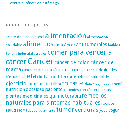
contra el cáncer de estómago
NUBE DE ETIQUETAS
alimentación
alcohol
aceite de oliva
alimentación
alimentos
antitumorales
anticáncer
saludable
batidos
comer para vencer al
cereales
Bollería industrial
Cáncer
cáncer
cáncer de
cáncer de colon
mama
cáncer de páncreas
cáncer de tiroides
cáncer de próstata
dieta
dieta mediterránea
dieta saludable
cúrcuma
frutas
ejercicio
enfermedad
fibra
menú
infusiones
legumbres
nutrición
obesidad
paciente
pacientes con cáncer
plantas
remedios
plantas medicinales
quimioterapia
naturales para síntomas habituales
rooibos
tumor
verduras
salud
yogur
tabaco
yodo
SEOM
tratamiento