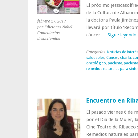
El próximo jessicasolfr
de la Cultura de Alhaurí
la doctora Paula Jiméne
febrero 27, 2017
llevará por título ‘Reco
por Ediciones Nobel
Comentarios
cáncer …
Sigue leyendo
en
desactivados
Charla
de
Categorías:
Noticias de interé
la
saludables
,
Cáncer
,
charla
,
co
doctora
oncológico
,
paciente
,
pacient
Fonseca
remedios naturales para sínt
el
10
de
marzo
en
Encuentro en Rib
Alhaurín
el
El pasado viernes 6 de 
Grande
por el Día de la Mujer, l
sobre
nutrición
Cine-Teatro de Ribadeo 
y
Remedios naturales pa
cáncer