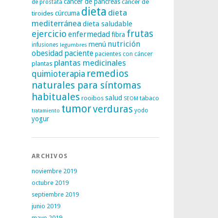
cáncer de páncreas
cáncer de
de próstata
dieta
dieta
tiroides
cúrcuma
mediterránea
dieta saludable
frutas
ejercicio
enfermedad
fibra
nutrición
menú
infusiones
legumbres
obesidad
paciente
pacientes con cáncer
plantas medicinales
plantas
remedios
quimioterapia
naturales para síntomas
habituales
salud
rooibos
tabaco
SEOM
tumor
verduras
yodo
tratamiento
yogur
ARCHIVOS
noviembre 2019
octubre 2019
septiembre 2019
junio 2019
mayo 2019