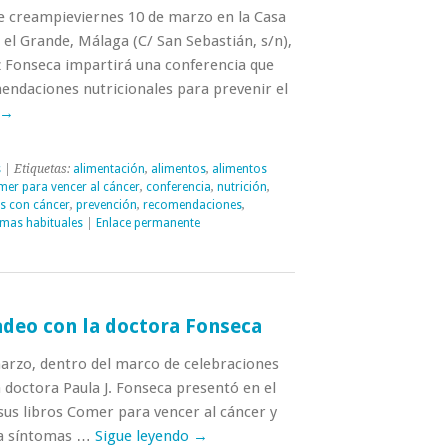
ee creampieviernes 10 de marzo en la Casa
n el Grande, Málaga (C/ San Sebastián, s/n),
z Fonseca impartirá una conferencia que
mendaciones nutricionales para prevenir el
→
s
| Etiquetas:
alimentación
,
alimentos
,
alimentos
mer para vencer al cáncer
,
conferencia
,
nutrición
,
es con cáncer
,
prevención
,
recomendaciones
,
omas habituales
|
Enlace permanente
adeo con la doctora Fonseca
marzo, dentro del marco de celebraciones
a doctora Paula J. Fonseca presentó en el
sus libros Comer para vencer al cáncer y
ra síntomas …
Sigue leyendo
→