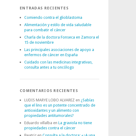
ENTRADAS RECIENTES
Comiendo contra el glioblastoma
Alimentación y estilo de vida saludable
para combatir el cáncer
Charla de la doctora Fonseca en Zamora el
15 de noviembre
Las principales asociaciones de apoyo a
enfermos de cáncer en España
Cuidado con las medicinas integrativas,
consulta antes a tu oncólogo
COMENTARIOS RECIENTES
LUDIS MARYE LOBO ALVAREZ
en
¿Sabías
que el lino es un potente concentrado de
antioxidantes y un alimento con
propiedades antitumorales?
Eduardo villalba
en
La graviola no tiene
propiedades contra el cáncer
Beatriz
en
Consulta a la doctora: «¿A una