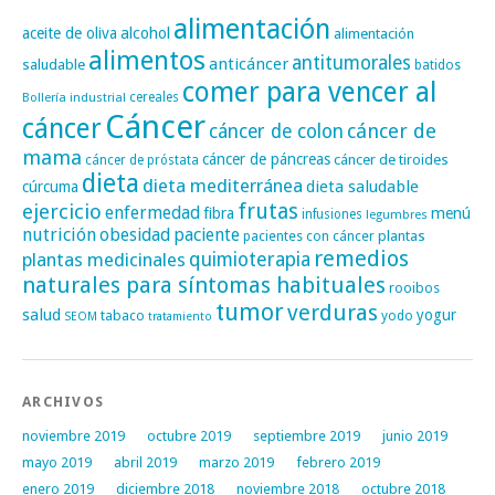
alimentación
alcohol
aceite de oliva
alimentación
alimentos
antitumorales
anticáncer
saludable
batidos
comer para vencer al
cereales
Bollería industrial
Cáncer
cáncer
cáncer de
cáncer de colon
mama
cáncer de páncreas
cáncer de tiroides
cáncer de próstata
dieta
dieta mediterránea
dieta saludable
cúrcuma
frutas
ejercicio
enfermedad
fibra
menú
infusiones
legumbres
nutrición
obesidad
paciente
pacientes con cáncer
plantas
remedios
plantas medicinales
quimioterapia
naturales para síntomas habituales
rooibos
tumor
verduras
salud
yogur
tabaco
yodo
SEOM
tratamiento
ARCHIVOS
noviembre 2019
octubre 2019
septiembre 2019
junio 2019
mayo 2019
abril 2019
marzo 2019
febrero 2019
enero 2019
diciembre 2018
noviembre 2018
octubre 2018