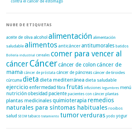
contra el cáncer de estómago
NUBE DE ETIQUETAS
alimentación
alcohol
aceite de oliva
alimentación
alimentos
antitumorales
anticáncer
saludable
batidos
comer para vencer al
cereales
Bollería industrial
Cáncer
cáncer
cáncer de
cáncer de colon
mama
cáncer de páncreas
cáncer de tiroides
cáncer de próstata
dieta
dieta mediterránea
dieta saludable
cúrcuma
frutas
ejercicio
enfermedad
fibra
menú
infusiones
legumbres
nutrición
obesidad
paciente
pacientes con cáncer
plantas
remedios
plantas medicinales
quimioterapia
naturales para síntomas habituales
rooibos
tumor
verduras
salud
yogur
tabaco
yodo
SEOM
tratamiento