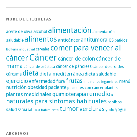
NUBE DE ETIQUETAS
alimentación
alcohol
aceite de oliva
alimentación
alimentos
antitumorales
anticáncer
saludable
batidos
comer para vencer al
cereales
Bollería industrial
Cáncer
cáncer
cáncer de
cáncer de colon
mama
cáncer de páncreas
cáncer de tiroides
cáncer de próstata
dieta
dieta mediterránea
dieta saludable
cúrcuma
frutas
ejercicio
enfermedad
fibra
menú
infusiones
legumbres
nutrición
obesidad
paciente
pacientes con cáncer
plantas
remedios
plantas medicinales
quimioterapia
naturales para síntomas habituales
rooibos
tumor
verduras
salud
yogur
tabaco
yodo
SEOM
tratamiento
ARCHIVOS