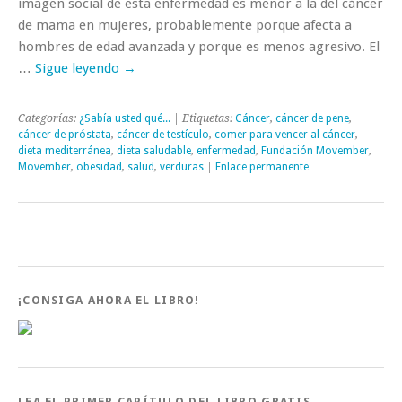
imagen social de esta enfermedad es menor a la del cáncer
de mama en mujeres, probablemente porque afecta a
hombres de edad avanzada y porque es menos agresivo. El
…
Sigue leyendo
→
Categorías:
¿Sabía usted qué...
| Etiquetas:
Cáncer
,
cáncer de pene
,
cáncer de próstata
,
cáncer de testículo
,
comer para vencer al cáncer
,
dieta mediterránea
,
dieta saludable
,
enfermedad
,
Fundación Movember
,
Movember
,
obesidad
,
salud
,
verduras
|
Enlace permanente
¡CONSIGA AHORA EL LIBRO!
LEA EL PRIMER CAPÍTULO DEL LIBRO GRATIS