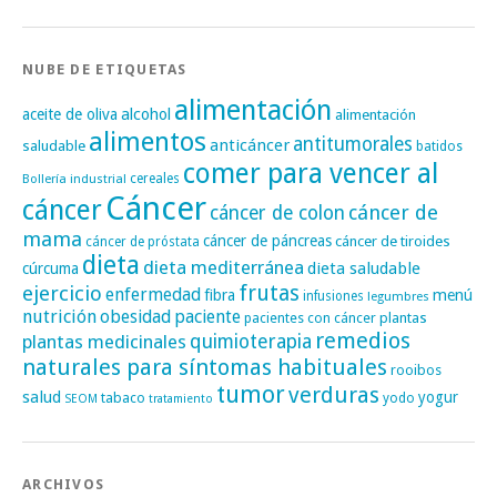
NUBE DE ETIQUETAS
alimentación
alcohol
aceite de oliva
alimentación
alimentos
antitumorales
anticáncer
saludable
batidos
comer para vencer al
cereales
Bollería industrial
Cáncer
cáncer
cáncer de
cáncer de colon
mama
cáncer de páncreas
cáncer de tiroides
cáncer de próstata
dieta
dieta mediterránea
dieta saludable
cúrcuma
frutas
ejercicio
enfermedad
fibra
menú
infusiones
legumbres
nutrición
obesidad
paciente
pacientes con cáncer
plantas
remedios
plantas medicinales
quimioterapia
naturales para síntomas habituales
rooibos
tumor
verduras
salud
yogur
tabaco
yodo
SEOM
tratamiento
ARCHIVOS