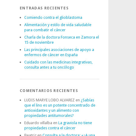
ENTRADAS RECIENTES
Comiendo contra el glioblastoma
Alimentación y estilo de vida saludable
para combatir el cáncer
Charla de la doctora Fonseca en Zamora el
15 de noviembre
Las principales asociaciones de apoyo a
enfermos de cáncer en España
Cuidado con las medicinas integrativas,
consulta antes a tu oncólogo
COMENTARIOS RECIENTES
LUDIS MARYE LOBO ALVAREZ
en
¿Sabías
que el lino es un potente concentrado de
antioxidantes y un alimento con
propiedades antitumorales?
Eduardo villalba
en
La graviola no tiene
propiedades contra el cáncer
Beatriz
en
Consulta a la doctora: «¿A una