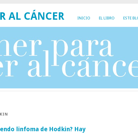
R AL CÁNCER
INICIO
EL LIBRO
ESTE B
KIN
riendo linfoma de Hodkin? Hay