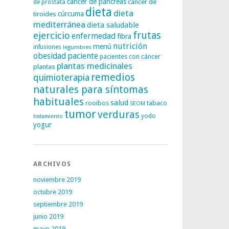
cáncer de páncreas
cáncer de
de próstata
dieta
dieta
tiroides
cúrcuma
mediterránea
dieta saludable
frutas
ejercicio
enfermedad
fibra
nutrición
menú
infusiones
legumbres
obesidad
paciente
pacientes con cáncer
plantas medicinales
plantas
remedios
quimioterapia
naturales para síntomas
habituales
salud
rooibos
tabaco
SEOM
tumor
verduras
yodo
tratamiento
yogur
ARCHIVOS
noviembre 2019
octubre 2019
septiembre 2019
junio 2019
mayo 2019