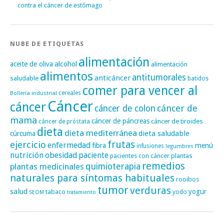
contra el cáncer de estómago
NUBE DE ETIQUETAS
alimentación
alcohol
aceite de oliva
alimentación
alimentos
antitumorales
anticáncer
saludable
batidos
comer para vencer al
cereales
Bollería industrial
Cáncer
cáncer
cáncer de
cáncer de colon
mama
cáncer de páncreas
cáncer de tiroides
cáncer de próstata
dieta
dieta mediterránea
dieta saludable
cúrcuma
frutas
ejercicio
enfermedad
fibra
menú
infusiones
legumbres
nutrición
obesidad
paciente
pacientes con cáncer
plantas
remedios
plantas medicinales
quimioterapia
naturales para síntomas habituales
rooibos
tumor
verduras
salud
yogur
tabaco
yodo
SEOM
tratamiento