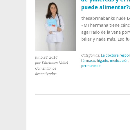
puede alimentar?
thesabrinabanks nude Lo
«Mi hermana tiene cánce
agarrado de la vena port
biliar y nada más. Eso f
Categorías:
La doctora respo
julio 28, 2016
fármaco
,
hígado
,
medicación
por Ediciones Nobel
permanente
Comentarios
en
desactivados
Consulta
a
la
doctora:
«Mi
hermana
tiene
cáncer
de
páncreas