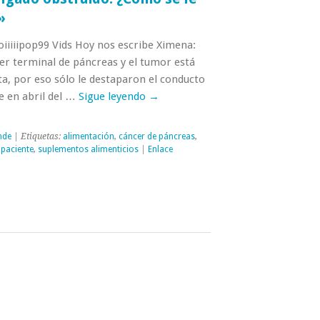
»
iiiiipop99 Vids Hoy nos escribe Ximena:
r terminal de páncreas y el tumor está
a, por eso sólo le destaparon el conducto
ue en abril del …
Sigue leyendo
→
nde
| Etiquetas:
alimentación
,
cáncer de páncreas
,
,
paciente
,
suplementos alimenticios
|
Enlace