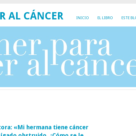
R AL CÁNCER
INICIO
EL LIBRO
ESTE B
tora: «Mi hermana tiene cáncer
hígado obstruido. ¿Cómo se le