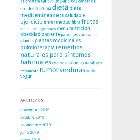
cáncer de páncreas
cáncer de
de próstata
dieta
dieta
tiroides
cúrcuma
mediterránea
dieta saludable
frutas
ejercicio
enfermedad
fibra
nutrición
menú
infusiones
legumbres
obesidad
paciente
pacientes con cáncer
plantas medicinales
plantas
remedios
quimioterapia
naturales para síntomas
habituales
salud
rooibos
tabaco
SEOM
tumor
verduras
yodo
tratamiento
yogur
ARCHIVOS
noviembre 2019
octubre 2019
septiembre 2019
junio 2019
mayo 2019