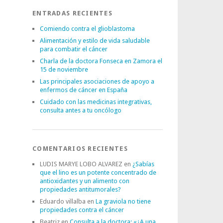
ENTRADAS RECIENTES
Comiendo contra el glioblastoma
Alimentación y estilo de vida saludable
para combatir el cáncer
Charla de la doctora Fonseca en Zamora el
15 de noviembre
Las principales asociaciones de apoyo a
enfermos de cáncer en España
Cuidado con las medicinas integrativas,
consulta antes a tu oncólogo
COMENTARIOS RECIENTES
LUDIS MARYE LOBO ALVAREZ
en
¿Sabías
que el lino es un potente concentrado de
antioxidantes y un alimento con
propiedades antitumorales?
Eduardo villalba
en
La graviola no tiene
propiedades contra el cáncer
Beatriz
en
Consulta a la doctora: «¿A una