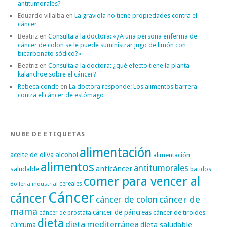
antitumorales?
Eduardo villalba
en
La graviola no tiene propiedades contra el
cáncer
Beatriz
en
Consulta a la doctora: «¿A una persona enferma de
cáncer de colon se le puede suministrar jugo de limón con
bicarbonato sódico?»
Beatriz
en
Consulta a la doctora: ¿qué efecto tiene la planta
kalanchoe sobre el cáncer?
Rebeca conde
en
La doctora responde: Los alimentos barrera
contra el cáncer de estómago
NUBE DE ETIQUETAS
alimentación
alcohol
aceite de oliva
alimentación
alimentos
antitumorales
anticáncer
saludable
batidos
comer para vencer al
cereales
Bollería industrial
Cáncer
cáncer
cáncer de
cáncer de colon
mama
cáncer de páncreas
cáncer de tiroides
cáncer de próstata
dieta
dieta mediterránea
dieta saludable
cúrcuma