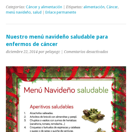
Categorías:
Cáncer y alimentación
| Etiquetas:
alimentación
,
Cáncer
,
menú navideño
,
salud
|
Enlace permanente
Nuestro menú navideño saludable para
enfermos de cáncer
en
diciembre 22, 2014 por pelayogc |
Comentarios desactivados
Nuestro
menú
navideño
saludable
para
enfermos
de
cáncer