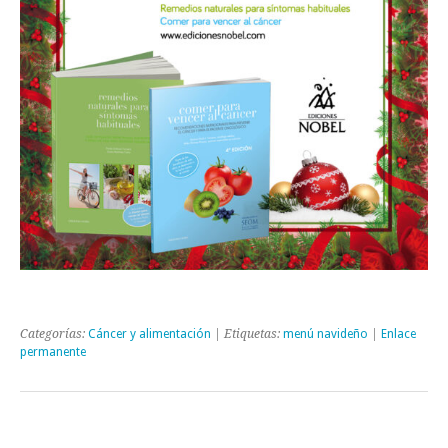
Categorías:
Cáncer y alimentación
| Etiquetas:
menú navideño
|
Enlace
permanente