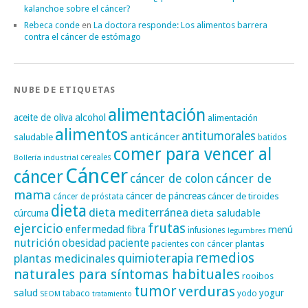
kalanchoe sobre el cáncer?
Rebeca conde
en
La doctora responde: Los alimentos barrera
contra el cáncer de estómago
NUBE DE ETIQUETAS
alimentación
alcohol
aceite de oliva
alimentación
alimentos
antitumorales
anticáncer
saludable
batidos
comer para vencer al
cereales
Bollería industrial
Cáncer
cáncer
cáncer de
cáncer de colon
mama
cáncer de páncreas
cáncer de tiroides
cáncer de próstata
dieta
dieta mediterránea
dieta saludable
cúrcuma
frutas
ejercicio
enfermedad
fibra
menú
infusiones
legumbres
nutrición
obesidad
paciente
pacientes con cáncer
plantas
remedios
plantas medicinales
quimioterapia
naturales para síntomas habituales
rooibos
tumor
verduras
salud
yogur
tabaco
yodo
SEOM
tratamiento