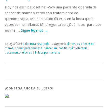
Hoy nos escribe Josefina: «Soy una paciente operada de
cáncer de mama y estoy con tratamiento de
quimioterapia. Me han salido úlceras en la boca que a
veces se me inflama. Mi pregunta es: ¿Qué hacer para que
no me …
Sigue leyendo
→
Categorías:
La doctora responde
| Etiquetas:
alimentos
,
cáncer de
mama
,
comer para vencer al cáncer
,
mucositis
,
quimioterapia
,
tratamiento
,
úlceras
|
Enlace permanente
¡CONSIGA AHORA EL LIBRO!