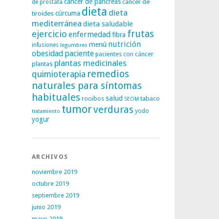
cáncer de páncreas
cáncer de
de próstata
dieta
dieta
tiroides
cúrcuma
mediterránea
dieta saludable
frutas
ejercicio
enfermedad
fibra
nutrición
menú
infusiones
legumbres
obesidad
paciente
pacientes con cáncer
plantas medicinales
plantas
remedios
quimioterapia
naturales para síntomas
habituales
salud
rooibos
tabaco
SEOM
tumor
verduras
yodo
tratamiento
yogur
ARCHIVOS
noviembre 2019
octubre 2019
septiembre 2019
junio 2019
mayo 2019