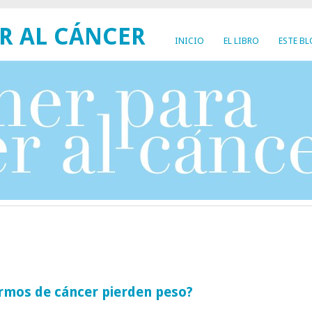
R AL CÁNCER
INICIO
EL LIBRO
ESTE B
rmos de cáncer pierden peso?