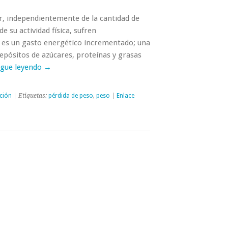
r, independientemente de la cantidad de
e su actividad física, sufren
 es un gasto energético incrementado; una
 depósitos de azúcares, proteínas y grasas
igue leyendo
→
ción
| Etiquetas:
pérdida de peso
,
peso
|
Enlace