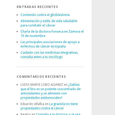
ENTRADAS RECIENTES
Comiendo contra el glioblastoma
Alimentación y estilo de vida saludable
para combatir el cáncer
Charla de la doctora Fonseca en Zamora el
15 de noviembre
Las principales asociaciones de apoyo a
enfermos de cáncer en España
Cuidado con las medicinas integrativas,
consulta antes a tu oncólogo
COMENTARIOS RECIENTES
LUDIS MARYE LOBO ALVAREZ
en
¿Sabías
que el lino es un potente concentrado de
antioxidantes y un alimento con
propiedades antitumorales?
Eduardo villalba
en
La graviola no tiene
propiedades contra el cáncer
Beatriz
en
Consulta a la doctora: «¿A una