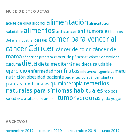
NUBE DE ETIQUETAS
alimentación
alcohol
aceite de oliva
alimentación
alimentos
antitumorales
anticáncer
saludable
batidos
comer para vencer al
cereales
Bollería industrial
Cáncer
cáncer
cáncer de
cáncer de colon
mama
cáncer de páncreas
cáncer de tiroides
cáncer de próstata
dieta
dieta mediterránea
dieta saludable
cúrcuma
frutas
ejercicio
enfermedad
fibra
menú
infusiones
legumbres
nutrición
obesidad
paciente
pacientes con cáncer
plantas
remedios
plantas medicinales
quimioterapia
naturales para síntomas habituales
rooibos
tumor
verduras
salud
yogur
tabaco
yodo
SEOM
tratamiento
ARCHIVOS
noviembre 2019
octubre 2019
septiembre 2019
junio 2019