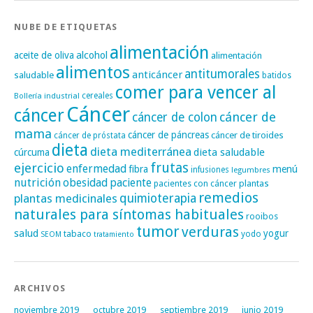
NUBE DE ETIQUETAS
alimentación
alcohol
aceite de oliva
alimentación
alimentos
antitumorales
anticáncer
saludable
batidos
comer para vencer al
cereales
Bollería industrial
Cáncer
cáncer
cáncer de
cáncer de colon
mama
cáncer de páncreas
cáncer de tiroides
cáncer de próstata
dieta
dieta mediterránea
dieta saludable
cúrcuma
frutas
ejercicio
enfermedad
fibra
menú
infusiones
legumbres
nutrición
obesidad
paciente
pacientes con cáncer
plantas
remedios
plantas medicinales
quimioterapia
naturales para síntomas habituales
rooibos
tumor
verduras
salud
yogur
tabaco
yodo
SEOM
tratamiento
ARCHIVOS
noviembre 2019
octubre 2019
septiembre 2019
junio 2019